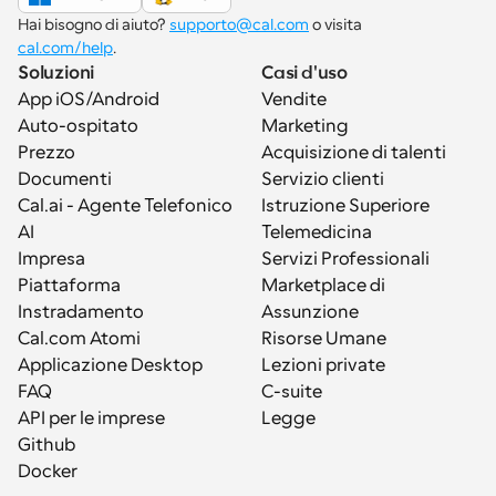
Hai bisogno di aiuto? 
supporto@cal.com
 o visita 
cal.com/help
.
Soluzioni
Casi d'uso
App iOS/Android
Vendite
Auto-ospitato
Marketing
Prezzo
Acquisizione di talenti
Documenti
Servizio clienti
Cal.ai - Agente Telefonico 
Istruzione Superiore
AI
Telemedicina
Impresa
Servizi Professionali
Piattaforma
Marketplace di 
Instradamento
Assunzione
Cal.com Atomi
Risorse Umane
Applicazione Desktop
Lezioni private
FAQ
C-suite
API per le imprese
Legge
Github
Docker