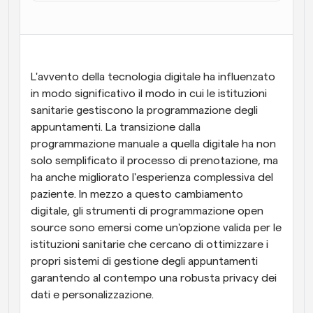
Flussi di lavoro
Automatizzare la pianificazione e i promemoria
Blog
L'avvento della tecnologia digitale ha influenzato 
Programmazione potenziata con chiamate 
Rimani aggiornato con le ultime notizie e aggiornamenti
in modo significativo il modo in cui le istituzioni 
supportate dall'IA
sanitarie gestiscono la programmazione degli 
Riunioni Instantanee
appuntamenti. La transizione dalla 
Incontrare i clienti in pochi minuti
programmazione manuale a quella digitale ha non 
solo semplificato il processo di prenotazione, ma 
Link di Gruppo Dinamico
ha anche migliorato l'esperienza complessiva del 
Prenota senza sforzo riunioni con più persone
paziente. In mezzo a questo cambiamento 
digitale, gli strumenti di programmazione open 
Webhook
source sono emersi come un'opzione valida per le 
Ricevi una notifica quando succede qualcosa
istituzioni sanitarie che cercano di ottimizzare i 
propri sistemi di gestione degli appuntamenti 
garantendo al contempo una robusta privacy dei 
dati e personalizzazione.