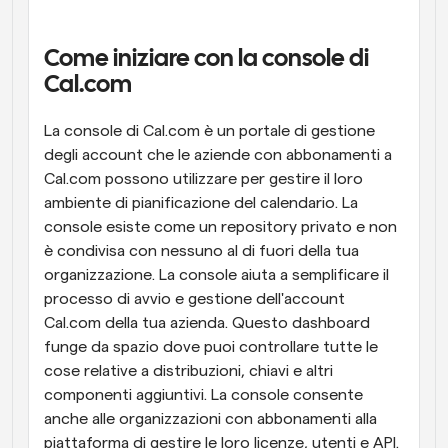
Flussi di lavoro
Automatizzare la pianificazione e i promemoria
Come iniziare con la console di 
Cal.com
Blog
Programmazione potenziata con chiamate 
Rimani aggiornato con le ultime notizie e aggiornamenti
La console di Cal.com è un portale di gestione 
supportate dall'IA
degli account che le aziende con abbonamenti a 
Riunioni Instantanee
Cal.com possono utilizzare per gestire il loro 
Incontrare i clienti in pochi minuti
ambiente di pianificazione del calendario. La 
console esiste come un repository privato e non 
Link di Gruppo Dinamico
è condivisa con nessuno al di fuori della tua 
Prenota senza sforzo riunioni con più persone
organizzazione. La console aiuta a semplificare il 
processo di avvio e gestione dell'account 
Webhook
Cal.com della tua azienda. Questo dashboard 
Ricevi una notifica quando succede qualcosa
funge da spazio dove puoi controllare tutte le 
cose relative a distribuzioni, chiavi e altri 
componenti aggiuntivi. La console consente 
anche alle organizzazioni con abbonamenti alla 
piattaforma di gestire le loro licenze, utenti e API.