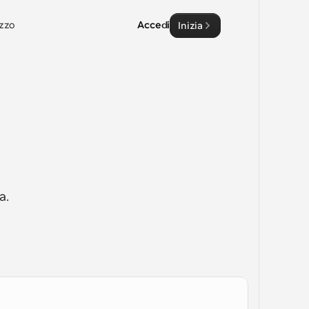
zzo
Accedi
Inizia
. 