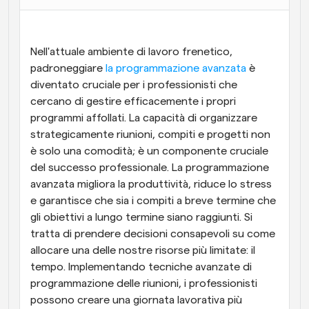
Flussi di lavoro
Automatizzare la pianificazione e i promemoria
Nell'attuale ambiente di lavoro frenetico, 
padroneggiare
 la programmazione avanzata
 è 
Blog
diventato cruciale per i professionisti che 
Programmazione potenziata con chiamate 
Rimani aggiornato con le ultime notizie e aggiornamenti
supportate dall'IA
cercano di gestire efficacemente i propri 
programmi affollati. La capacità di organizzare 
Riunioni Instantanee
strategicamente riunioni, compiti e progetti non 
Incontrare i clienti in pochi minuti
è solo una comodità; è un componente cruciale 
del successo professionale. La programmazione 
Link di Gruppo Dinamico
avanzata migliora la produttività, riduce lo stress 
Prenota senza sforzo riunioni con più persone
e garantisce che sia i compiti a breve termine che 
gli obiettivi a lungo termine siano raggiunti. Si 
Webhook
tratta di prendere decisioni consapevoli su come 
Ricevi una notifica quando succede qualcosa
allocare una delle nostre risorse più limitate: il 
tempo. Implementando tecniche avanzate di 
programmazione delle riunioni, i professionisti 
possono creare una giornata lavorativa più 