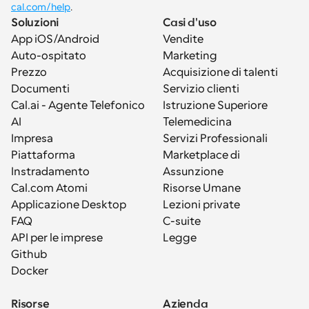
cal.com/help
.
Soluzioni
Casi d'uso
App iOS/Android
Vendite
Auto-ospitato
Marketing
Prezzo
Acquisizione di talenti
Documenti
Servizio clienti
Cal.ai - Agente Telefonico 
Istruzione Superiore
AI
Telemedicina
Impresa
Servizi Professionali
Piattaforma
Marketplace di 
Instradamento
Assunzione
Cal.com Atomi
Risorse Umane
Applicazione Desktop
Lezioni private
FAQ
C-suite
API per le imprese
Legge
Github
Docker
Risorse
Azienda