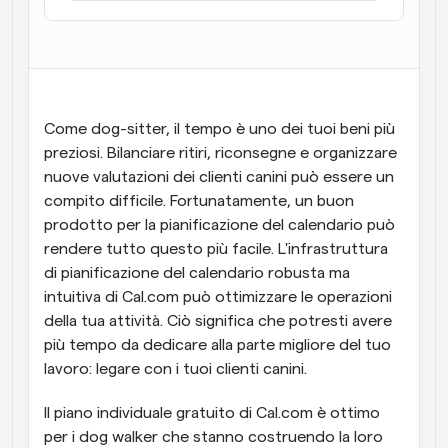
Flussi di lavoro
Automatizzare la pianificazione e i promemoria
Blog
Programmazione potenziata con chiamate 
Rimani aggiornato con le ultime notizie e aggiornamenti
Come dog-sitter, il tempo è uno dei tuoi beni più 
supportate dall'IA
preziosi. Bilanciare ritiri, riconsegne e organizzare 
Riunioni Instantanee
nuove valutazioni dei clienti canini può essere un 
Incontrare i clienti in pochi minuti
compito difficile. Fortunatamente, un buon 
prodotto per la pianificazione del calendario può 
Link di Gruppo Dinamico
rendere tutto questo più facile. L'infrastruttura 
Prenota senza sforzo riunioni con più persone
di pianificazione del calendario robusta ma 
intuitiva di Cal.com può ottimizzare le operazioni 
Webhook
della tua attività. Ciò significa che potresti avere 
Ricevi una notifica quando succede qualcosa
più tempo da dedicare alla parte migliore del tuo 
lavoro: legare con i tuoi clienti canini.
Il piano individuale gratuito di Cal.com è ottimo 
per i dog walker che stanno costruendo la loro 