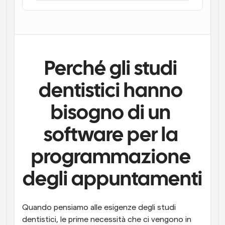
Flussi di lavoro
Automatizzare la pianificazione e i promemoria
Blog
Programmazione potenziata con chiamate 
Rimani aggiornato con le ultime notizie e aggiornamenti
Perché gli studi 
supportate dall'IA
dentistici hanno 
Riunioni Instantanee
Incontrare i clienti in pochi minuti
bisogno di un 
Link di Gruppo Dinamico
software per la 
Prenota senza sforzo riunioni con più persone
programmazione 
Webhook
Ricevi una notifica quando succede qualcosa
degli appuntamenti
Quando pensiamo alle esigenze degli studi 
dentistici, le prime necessità che ci vengono in 