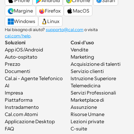
iPhone
Android
Chrome
Safari
Margine
Firefox
MacOS
Windows
Linux
Hai bisogno di aiuto? 
supporto@cal.com
 o visita 
cal.com/help
.
Soluzioni
Casi d'uso
App iOS/Android
Vendite
Auto-ospitato
Marketing
Prezzo
Acquisizione di talenti
Documenti
Servizio clienti
Cal.ai - Agente Telefonico 
Istruzione Superiore
AI
Telemedicina
Impresa
Servizi Professionali
Piattaforma
Marketplace di 
Instradamento
Assunzione
Cal.com Atomi
Risorse Umane
Applicazione Desktop
Lezioni private
FAQ
C-suite