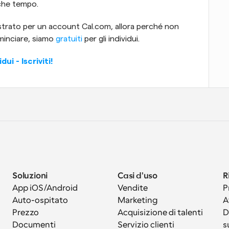
nche tempo.
istrato per un account Cal.com, allora perché non 
inciare, siamo 
gratuiti
 per gli individui.
i - Iscriviti!
Soluzioni
Casi d'uso
R
App iOS/Android
Vendite
P
Auto-ospitato
Marketing
A
Prezzo
Acquisizione di talenti
D
Documenti
Servizio clienti
s