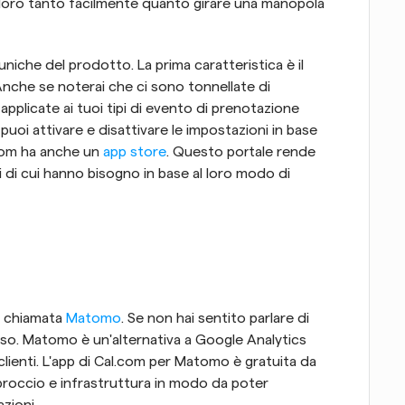
 loro tanto facilmente quanto girare una manopola 
niche del prodotto. La prima caratteristica è il 
nche se noterai che ci sono tonnellate di 
pplicate ai tuoi tipi di evento di prenotazione 
puoi attivare e disattivare le impostazioni in base 
.com ha anche un 
app store
. Questo portale rende 
ni di cui hanno bisogno in base al loro modo di 
è chiamata 
Matomo
. Se non hai sentito parlare di 
sso. Matomo è un'alternativa a Google Analytics 
 clienti. L'app di Cal.com per Matomo è gratuita da 
approccio e infrastruttura in modo da poter 