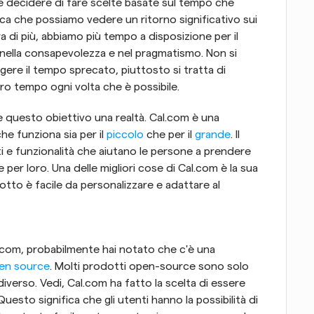
decidere di fare scelte basate sul tempo che 
ifica che possiamo vedere un ritorno significativo sui 
 di più, abbiamo più tempo a disposizione per il 
ella consapevolezza e nel pragmatismo. Non si 
gere il tempo sprecato, piuttosto si tratta di 
tro tempo ogni volta che è possibile.
questo obiettivo una realtà. Cal.com è una 
he funziona sia per il 
piccolo
 che per il 
grande
. Il 
i e funzionalità che aiutano le persone a prendere 
er loro. Una delle migliori cose di Cal.com è la sua 
dotto è facile da personalizzare e adattare al 
.com, probabilmente hai notato che c'è una 
en source
. Molti prodotti open-source sono solo 
iverso. Vedi, Cal.com ha fatto la scelta di essere 
sto significa che gli utenti hanno la possibilità di 