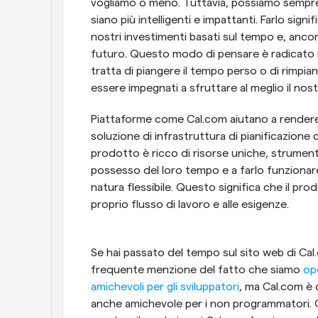
vogliamo o meno. Tuttavia, possiamo sempre 
siano più intelligenti e impattanti. Farlo sign
nostri investimenti basati sul tempo e, ancora
futuro. Questo modo di pensare è radicato n
tratta di piangere il tempo perso o di rimpian
essere impegnati a sfruttare al meglio il nos
Piattaforme come Cal.com aiutano a rendere 
soluzione di infrastruttura di pianificazione c
prodotto è ricco di risorse uniche, strument
possesso del loro tempo e a farlo funzionare p
natura flessibile. Questo significa che il pro
proprio flusso di lavoro e alle esigenze.
Se hai passato del tempo sul sito web di Cal
frequente menzione del fatto che siamo 
op
amichevoli per gli sviluppatori
, ma Cal.com è d
anche amichevole per i non programmatori. Que