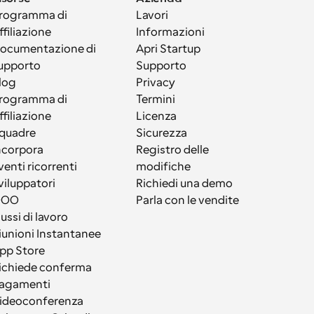
rogramma di 
Lavori
ffiliazione
Informazioni
ocumentazione di 
Apri Startup
upporto
Supporto
log
Privacy
rogramma di 
Termini
ffiliazione
Licenza
quadre
Sicurezza
ncorpora
Registro delle 
venti ricorrenti
modifiche
viluppatori
Richiedi una demo
OOO
Parla con le vendite
lussi di lavoro
iunioni Instantanee
pp Store
ichiede conferma
agamenti
ideoconferenza