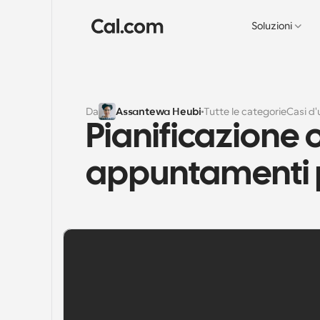
Soluzioni
Da
Assantewa Heubi
Tutte le categorie
Casi d'
Pianificazione o
appuntamenti p