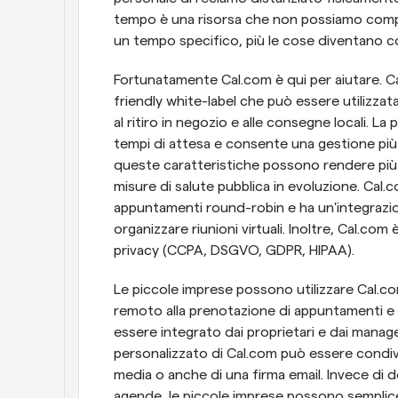
tempo è una risorsa che non possiamo compr
un tempo specifico, più le cose diventano 
Fortunatamente Cal.com è qui per aiutare. C
friendly white-label che può essere utilizzata
al ritiro in negozio e alle consegne locali. La
tempi di attesa e consente una gestione più s
queste caratteristiche possono rendere più fa
misure di salute pubblica in evoluzione. Cal.c
appuntamenti round-robin e ha un'integrazio
organizzare riunioni virtuali. Inoltre, Cal.co
privacy (CCPA, DSGVO, GDPR, HIPAA).
Le piccole imprese possono utilizzare Cal.com p
remoto alla prenotazione di appuntamenti e a
essere integrato dai proprietari e dai manager
personalizzato di Cal.com può essere condivi
media o anche di una firma email. Invece di d
agende, le piccole imprese possono semplicem