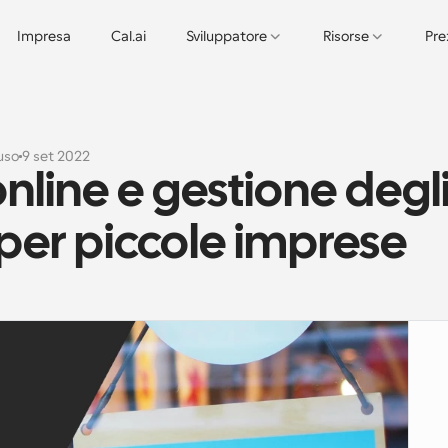
Impresa
Cal.ai
Sviluppatore
Risorse
Pre
uso
9 set 2022
nline e gestione degli
er piccole imprese