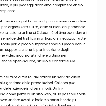
are, e più passaggi dobbiamo completare entro 
complesse.
al.com è una piattaforma di programmazione online 
 per organizzare tutto, dalle riunioni del personale 
 prenotazione online di Cal.com è ottima per ridurre i 
emplice del traffico in ufficio o in negozio. Tutte 
cile per le piccole imprese tenere il passo con le 
om supporta anche la pianificazione degli 
ne video incorporata, che è ottima per 
m è anche open-source, sicuro e conforme alla 
er fare di tutto, dall'offrire un servizio clienti 
lla gestione delle prenotazioni. Cal.com può 
 delle aziende in diversi modi. Un link 
so come parte di un sito web, di un post sui social 
over andare avanti e indietro consultando più 
ente collegare i loro già esistenti calendari 