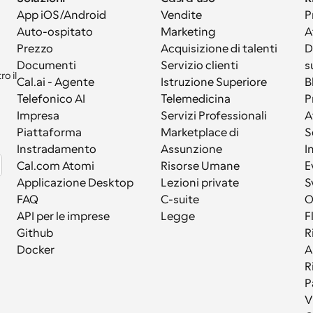
App iOS/Android
Vendite
P
Auto-ospitato
Marketing
A
Prezzo
Acquisizione di talenti
D
Documenti
Servizio clienti
s
 il 
Cal.ai - Agente 
Istruzione Superiore
B
Telefonico AI
Telemedicina
P
Impresa
Servizi Professionali
A
Piattaforma
Marketplace di 
S
Instradamento
Assunzione
I
Cal.com Atomi
Risorse Umane
E
Applicazione Desktop
Lezioni private
S
FAQ
C-suite
API per le imprese
Legge
F
Github
R
Docker
A
R
P
V