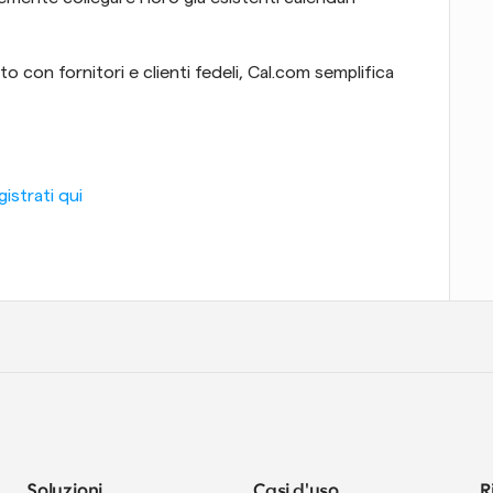
 con fornitori e clienti fedeli, Cal.com semplifica 
istrati qui
Soluzioni
Casi d'uso
R