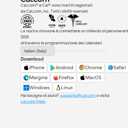
Cal.com® e Cal® sono marchi registrati 
da Cal.com, Inc. Tutti i diritti riservati.
La nostra missione è connettere un miliardo di persone entro
2031 
attraverso la programmazione dei calendari.
Select Language
Italian (Italy)
Download
iPhone
Android
Chrome
Safari
Margine
Firefox
MacOS
Windows
Linux
Hai bisogno di aiuto? 
supporto@cal.com
 o visita 
cal.com/help
.