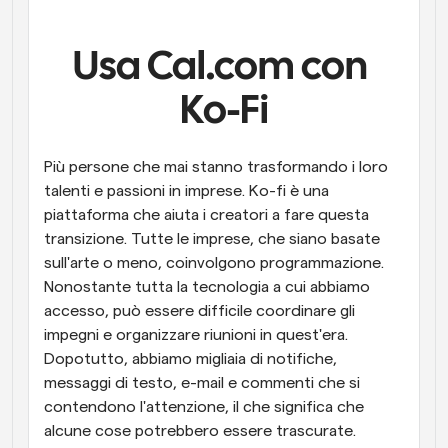
Flussi di lavoro
Automatizzare la pianificazione e i promemoria
Usa Cal.com con 
Ko-Fi
Blog
Programmazione potenziata con chiamate 
Rimani aggiornato con le ultime notizie e aggiornamenti
supportate dall'IA
Più persone che mai stanno trasformando i loro 
Riunioni Instantanee
talenti e passioni in imprese. Ko-fi è una 
Incontrare i clienti in pochi minuti
piattaforma che aiuta i creatori a fare questa 
transizione. Tutte le imprese, che siano basate 
Link di Gruppo Dinamico
sull'arte o meno, coinvolgono programmazione. 
Prenota senza sforzo riunioni con più persone
Nonostante tutta la tecnologia a cui abbiamo 
accesso, può essere difficile coordinare gli 
Webhook
impegni e organizzare riunioni in quest'era. 
Ricevi una notifica quando succede qualcosa
Dopotutto, abbiamo migliaia di notifiche, 
messaggi di testo, e-mail e commenti che si 
contendono l'attenzione, il che significa che 
alcune cose potrebbero essere trascurate.