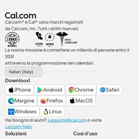
Cal.com® e Cal® sono marchi registrati 
da Cal.com, Inc. Tutti i diritti riservati.
La nostra missione è connettere un miliardo di persone entro il 
2031 
attraverso la programmazione dei calendari.
Select Language
Italian (Italy)
Download
iPhone
Android
Chrome
Safari
Margine
Firefox
MacOS
Windows
Linux
Hai bisogno di aiuto? 
supporto@cal.com
 o visita 
cal.com/help
.
Soluzioni
Casi d'uso