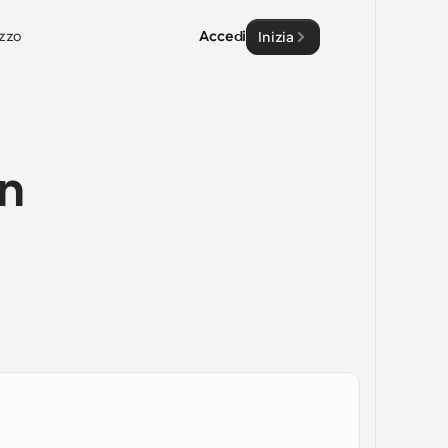
zzo
Accedi
Inizia
n 