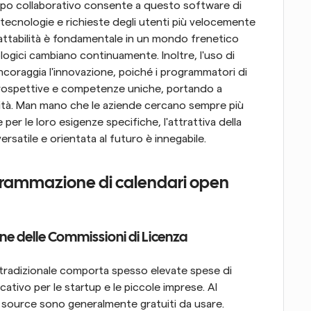
ppo collaborativo consente a questo software di 
ecnologie e richieste degli utenti più velocemente 
attabilità è fondamentale in un mondo frenetico 
dove le esigenze aziendali e i paesaggi tecnologici cambiano continuamente. Inoltre, l'uso di 
incoraggia l'innovazione, poiché i programmatori di 
rospettive e competenze uniche, portando a 
alità. Man mano che le aziende cercano sempre più 
er le loro esigenze specifiche, l'attrattiva della 
atile e orientata al futuro è innegabile.
grammazione di calendari open 
e delle Commissioni di Licenza
tradizionale comporta spesso elevate spese di 
tivo per le startup e le piccole imprese. Al 
 source sono generalmente gratuiti da usare. 