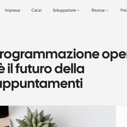
Impresa
Cal.ai
Sviluppatore
Risorse
Pre
 programmazione ope
il futuro della 
 appuntamenti