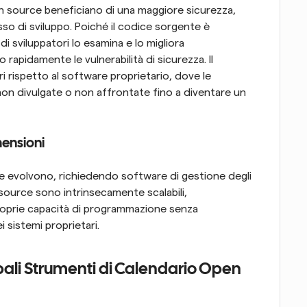
n source beneficiano di una maggiore sicurezza, 
so di sviluppo. Poiché il codice sorgente è 
i sviluppatori lo esamina e lo migliora 
pidamente le vulnerabilità di sicurezza. Il 
ri rispetto al software proprietario, dove le 
non divulgate o non affrontate fino a diventare un 
mensioni
Con la crescita delle aziende, le loro esigenze evolvono, richiedendo software di gestione degli 
 source sono intrinsecamente scalabili, 
oprie capacità di programmazione senza 
ei sistemi proprietari.
pali Strumenti di Calendario Open 