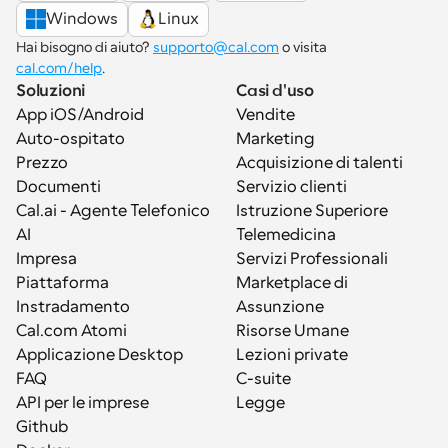
Windows
Linux
Hai bisogno di aiuto? 
supporto@cal.com
 o visita 
cal.com/help
.
Soluzioni
Casi d'uso
App iOS/Android
Vendite
Auto-ospitato
Marketing
Prezzo
Acquisizione di talenti
Documenti
Servizio clienti
Cal.ai - Agente Telefonico 
Istruzione Superiore
AI
Telemedicina
Impresa
Servizi Professionali
Piattaforma
Marketplace di 
Instradamento
Assunzione
Cal.com Atomi
Risorse Umane
Applicazione Desktop
Lezioni private
FAQ
C-suite
API per le imprese
Legge
Github