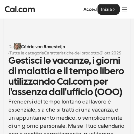
Accedi
Inizia
Soluzioni
Soluzioni
Da
Cédric van Ravesteijn
Tutte le categorie
Caratteristiche del prodotto
21 ott 2025
Per dimensione del team
Impresa
Gestisci le vacanze, i giorni 
Per individui
di malattia e il tempo libero 
Pianificazione personale semplificata
Cal.ai
utilizzando Cal.com per 
Per Team
l'assenza dall'ufficio (OOO)
Pianificazione collaborativa per gruppi
Sviluppatore
Prendersi del tempo lontano dal lavoro è 
Per sviluppatori
essenziale, sia che si tratti di una vacanza, di 
Documentazione per Sviluppatori
Risorse
Caratteristiche potenti e integrazioni
Documentazione per la piattaforma Cal.com
un appuntamento medico, o semplicemente 
API
di un giorno personale. Ma se il tuo calendario 
Prezzo
API
Per le imprese
Crea le tue integrazioni personalizzate con la nostra 