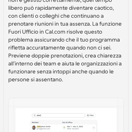
non è gestito correttamente, quel tempo 
Crea le tue integrazioni personalizzate con la nostra 
API pubblica
Soluzioni di programmazione a livello enterprise
API pubblica
libero può rapidamente diventare caotico, 
Per caso 
App Store
con clienti o colleghi che continuano a 
Componenti di programmazione
d'uso
Integra con le tue app preferite
Utilizza i nostri atomi react per aggiungere la 
prenotare riunioni in tua assenza. La funzione 
programmazione alla tua app
Reclutamento
Supporto
Fuori Ufficio in Cal.com risolve questo 
Eventi Collettivi
problema assicurando che il tuo programma 
Crea Client OAuth
Pianifica eventi con più partecipanti
Integra Cal.com usando OAuth
rifletta accuratamente quando non ci sei. 
Vendite
Assistenza sanitaria
Documentazione di supporto
Previene doppie prenotazioni, crea chiarezza 
Hai bisogno di saperne di più sul nostro sistema? 
all'interno dei team e aiuta le organizzazioni a 
Controlla la documentazione di aiuto
funzionare senza intoppi anche quando le 
HR
Telemedicina
Incorpora
persone si assentano.
Incorpora Cal.com nel tuo sito web
Istruzione
Marketing
Fuori ufficio
Pianifica il tempo libero con facilità
Prova Cal.ai adesso!
Pagamenti
Accetta pagamenti per prenotazioni