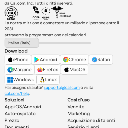
da Cal.com, Inc. Tutti i diritti riservati.
La nostra missione è connettere un miliardo di persone entro il 
2031 
attraverso la programmazione dei calendari.
Select Language
Italian (Italy)
Download
iPhone
Android
Chrome
Safari
Margine
Firefox
MacOS
Windows
Linux
Hai bisogno di aiuto? 
supporto@cal.com
 o visita 
cal.com/help
.
Soluzioni
Casi d'uso
App iOS/Android
Vendite
Auto-ospitato
Marketing
Prezzo
Acquisizione di talenti
Documenti
Servizio clienti