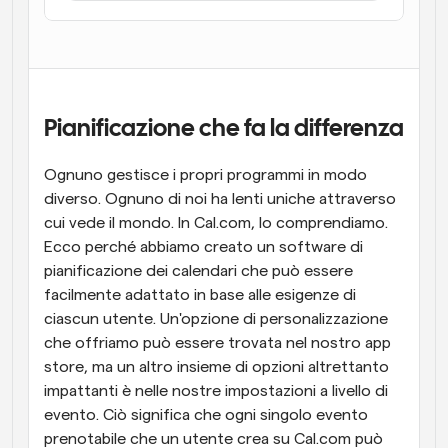
Flussi di lavoro
Automatizzare la pianificazione e i promemoria
Blog
Programmazione potenziata con chiamate 
Rimani aggiornato con le ultime notizie e aggiornamenti
Pianificazione che fa la differenza
supportate dall'IA
Ognuno gestisce i propri programmi in modo 
Riunioni Instantanee
Incontrare i clienti in pochi minuti
diverso. Ognuno di noi ha lenti uniche attraverso 
cui vede il mondo. In Cal.com, lo comprendiamo. 
Ecco perché abbiamo creato un software di 
Link di Gruppo Dinamico
Prenota senza sforzo riunioni con più persone
pianificazione dei calendari che può essere 
facilmente adattato in base alle esigenze di 
ciascun utente. Un'opzione di personalizzazione 
Webhook
Ricevi una notifica quando succede qualcosa
che offriamo può essere trovata nel nostro app 
store, ma un altro insieme di opzioni altrettanto 
impattanti è nelle nostre impostazioni a livello di 
evento. Ciò significa che ogni singolo evento 
prenotabile che un utente crea su Cal.com può 