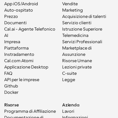
App iOS/Android
Vendite
Auto-ospitato
Marketing
Prezzo
Acquisizione di talenti
Documenti
Servizio clienti
Cal.ai - Agente Telefonico 
Istruzione Superiore
AI
Telemedicina
Impresa
Servizi Professionali
Piattaforma
Marketplace di 
Instradamento
Assunzione
Cal.com Atomi
Risorse Umane
Applicazione Desktop
Lezioni private
FAQ
C-suite
API per le imprese
Legge
Github
Docker
Risorse
Azienda
Programma di Affiliazione
Lavori
Documentazione di 
Informazioni