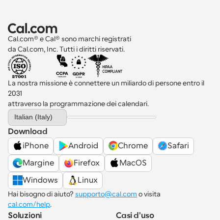
Cal.com® e Cal® sono marchi registrati 
da Cal.com, Inc. Tutti i diritti riservati.
La nostra missione è connettere un miliardo di persone entro il 
2031 
attraverso la programmazione dei calendari.
Select Language
Italian (Italy)
Download
iPhone
Android
Chrome
Safari
Margine
Firefox
MacOS
Windows
Linux
Hai bisogno di aiuto? 
supporto@cal.com
 o visita 
cal.com/help
.
Soluzioni
Casi d'uso