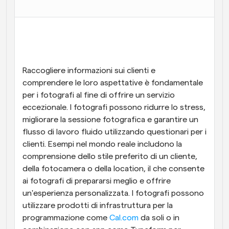
Flussi di lavoro
Automatizzare la pianificazione e i promemoria
Blog
Programmazione potenziata con chiamate 
Rimani aggiornato con le ultime notizie e aggiornamenti
Raccogliere informazioni sui clienti e 
supportate dall'IA
comprendere le loro aspettative è fondamentale 
Riunioni Instantanee
per i fotografi al fine di offrire un servizio 
Incontrare i clienti in pochi minuti
eccezionale. I fotografi possono ridurre lo stress, 
migliorare la sessione fotografica e garantire un 
Link di Gruppo Dinamico
flusso di lavoro fluido utilizzando questionari per i 
Prenota senza sforzo riunioni con più persone
clienti. Esempi nel mondo reale includono la 
comprensione dello stile preferito di un cliente, 
Webhook
della fotocamera o della location, il che consente 
Ricevi una notifica quando succede qualcosa
ai fotografi di prepararsi meglio e offrire 
un'esperienza personalizzata. I fotografi possono 
utilizzare prodotti di infrastruttura per la 
programmazione come 
Cal.com
 da soli o in 