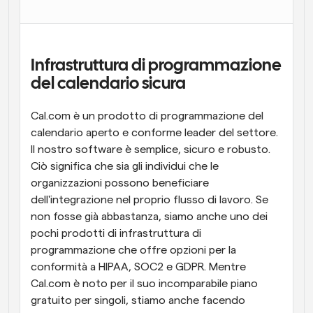
Flussi di lavoro
Automatizzare la pianificazione e i promemoria
Infrastruttura di programmazione 
Blog
del calendario sicura
Programmazione potenziata con chiamate 
Rimani aggiornato con le ultime notizie e aggiornamenti
supportate dall'IA
Cal.com è un prodotto di programmazione del 
Riunioni Instantanee
calendario aperto e conforme leader del settore. 
Incontrare i clienti in pochi minuti
Il nostro software è semplice, sicuro e robusto. 
Ciò significa che sia gli individui che le 
Link di Gruppo Dinamico
organizzazioni possono beneficiare 
Prenota senza sforzo riunioni con più persone
dell'integrazione nel proprio flusso di lavoro. Se 
non fosse già abbastanza, siamo anche uno dei 
Webhook
pochi prodotti di infrastruttura di 
Ricevi una notifica quando succede qualcosa
programmazione che offre opzioni per la 
conformità a HIPAA, SOC2 e GDPR. Mentre 
Cal.com è noto per il suo incomparabile piano 
gratuito per singoli, stiamo anche facendo 