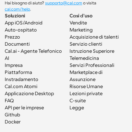
Hai bisogno di aiuto? 
supporto@cal.com
 o visita 
cal.com/help
.
Soluzioni
Casi d'uso
App iOS/Android
Vendite
Auto-ospitato
Marketing
Prezzo
Acquisizione di talenti
Documenti
Servizio clienti
Cal.ai - Agente Telefonico 
Istruzione Superiore
AI
Telemedicina
Impresa
Servizi Professionali
Piattaforma
Marketplace di 
Instradamento
Assunzione
Cal.com Atomi
Risorse Umane
Applicazione Desktop
Lezioni private
FAQ
C-suite
API per le imprese
Legge
Github
Docker