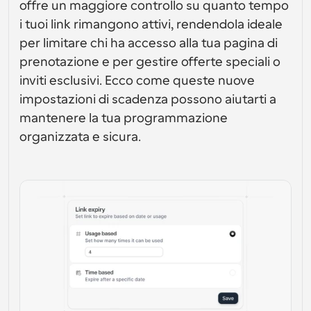
Crea le tue integrazioni personalizzate con la nostra 
API pubblica
offre un maggiore controllo su quanto tempo 
Soluzioni di programmazione a livello enterprise
API pubblica
i tuoi link rimangono attivi, rendendola ideale 
Per caso 
App Store
Componenti di programmazione
d'uso
per limitare chi ha accesso alla tua pagina di 
Integra con le tue app preferite
Utilizza i nostri atomi react per aggiungere la 
prenotazione e per gestire offerte speciali o 
programmazione alla tua app
Reclutamento
Supporto
inviti esclusivi. Ecco come queste nuove 
Eventi Collettivi
Crea Client OAuth
Pianifica eventi con più partecipanti
impostazioni di scadenza possono aiutarti a 
Integra Cal.com usando OAuth
mantenere la tua programmazione 
Vendite
Assistenza sanitaria
Documentazione di supporto
organizzata e sicura.
Hai bisogno di saperne di più sul nostro sistema? 
Controlla la documentazione di aiuto
HR
Telemedicina
Incorpora
Incorpora Cal.com nel tuo sito web
Istruzione
Marketing
Fuori ufficio
Pianifica il tempo libero con facilità
Prova Cal.ai adesso!
Pagamenti
Accetta pagamenti per prenotazioni