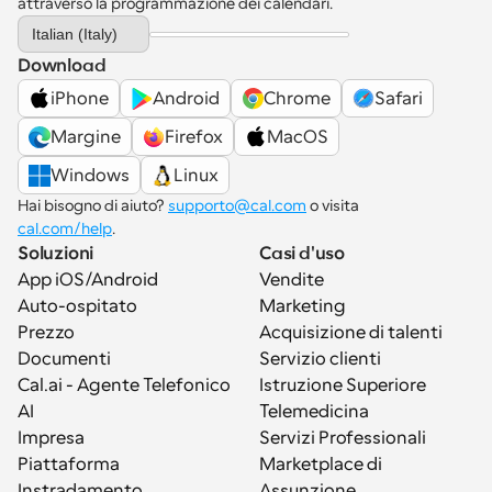
attraverso la programmazione dei calendari.
Select Language
Italian (Italy)
Download
iPhone
Android
Chrome
Safari
Margine
Firefox
MacOS
Windows
Linux
Hai bisogno di aiuto? 
supporto@cal.com
 o visita 
cal.com/help
.
Soluzioni
Casi d'uso
App iOS/Android
Vendite
Auto-ospitato
Marketing
Prezzo
Acquisizione di talenti
Documenti
Servizio clienti
Cal.ai - Agente Telefonico 
Istruzione Superiore
AI
Telemedicina
Impresa
Servizi Professionali
Piattaforma
Marketplace di 
Instradamento
Assunzione