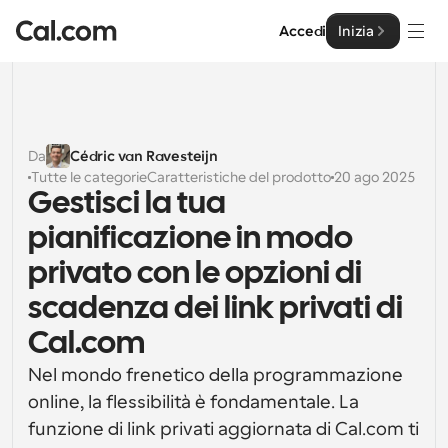
Accedi
Inizia
Soluzioni
Soluzioni
Da
Cédric van Ravesteijn
Tutte le categorie
Caratteristiche del prodotto
20 ago 2025
Per dimensione del team
Impresa
Gestisci la tua 
Per individui
pianificazione in modo 
Pianificazione personale semplificata
Cal.ai
privato con le opzioni di 
Per Team
scadenza dei link privati di 
Pianificazione collaborativa per gruppi
Sviluppatore
Cal.com
Per sviluppatori
Documentazione per Sviluppatori
Risorse
Nel mondo frenetico della programmazione 
Caratteristiche potenti e integrazioni
Documentazione per la piattaforma Cal.com
online, la flessibilità è fondamentale. La 
API
funzione di link privati aggiornata di Cal.com ti 
Prezzo
API
Per le imprese
Crea le tue integrazioni personalizzate con la nostra 