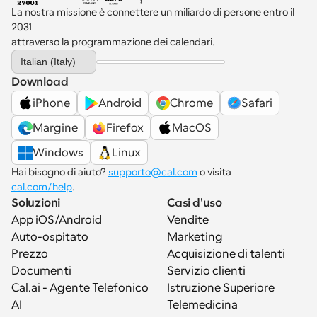
La nostra missione è connettere un miliardo di persone entro il 
2031 
attraverso la programmazione dei calendari.
Select Language
Italian (Italy)
Download
iPhone
Android
Chrome
Safari
Margine
Firefox
MacOS
Windows
Linux
Hai bisogno di aiuto? 
supporto@cal.com
 o visita 
cal.com/help
.
Soluzioni
Casi d'uso
App iOS/Android
Vendite
Auto-ospitato
Marketing
Prezzo
Acquisizione di talenti
Documenti
Servizio clienti
Cal.ai - Agente Telefonico 
Istruzione Superiore
AI
Telemedicina