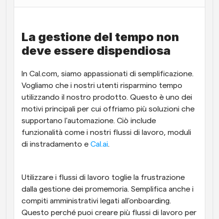
Flussi di lavoro
Automatizzare la pianificazione e i promemoria
La gestione del tempo non 
deve essere dispendiosa
Blog
Programmazione potenziata con chiamate 
Rimani aggiornato con le ultime notizie e aggiornamenti
supportate dall'IA
In Cal.com, siamo appassionati di semplificazione. 
Vogliamo che i nostri utenti risparmino tempo 
Riunioni Instantanee
Incontrare i clienti in pochi minuti
utilizzando il nostro prodotto. Questo è uno dei 
motivi principali per cui offriamo più soluzioni che 
supportano l'automazione. Ciò include 
Link di Gruppo Dinamico
Prenota senza sforzo riunioni con più persone
funzionalità come i nostri flussi di lavoro, moduli 
di instradamento e 
Cal.ai
.
Webhook
Ricevi una notifica quando succede qualcosa
Utilizzare i flussi di lavoro toglie la frustrazione 
dalla gestione dei promemoria. Semplifica anche i 
compiti amministrativi legati all'onboarding. 
Questo perché puoi creare più flussi di lavoro per 