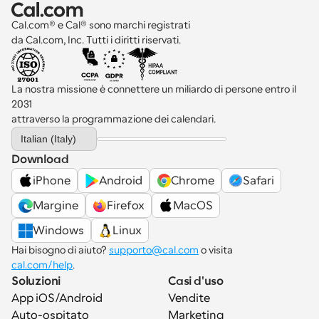
Cal.com® e Cal® sono marchi registrati 
da Cal.com, Inc. Tutti i diritti riservati.
La nostra missione è connettere un miliardo di persone entro il 
2031 
attraverso la programmazione dei calendari.
Select Language
Italian (Italy)
Download
iPhone
Android
Chrome
Safari
Margine
Firefox
MacOS
Windows
Linux
Hai bisogno di aiuto? 
supporto@cal.com
 o visita 
cal.com/help
.
Soluzioni
Casi d'uso
App iOS/Android
Vendite
Auto-ospitato
Marketing