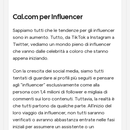
Flussi di lavoro
Automatizzare la pianificazione e i promemoria
Cal.com per Influencer
Blog
Sappiamo tutti che le tendenze per gli influencer 
Programmazione potenziata con chiamate 
Rimani aggiornato con le ultime notizie e aggiornamenti
sono in aumento. Tutto, da TikTok a Instagram a 
supportate dall'IA
Twitter, vediamo un mondo pieno di influencer 
Riunioni Instantanee
che vanno dalle celebrità a coloro che stanno 
Incontrare i clienti in pochi minuti
appena iniziando.
Con la crescita dei social media, siamo tutti 
Link di Gruppo Dinamico
Prenota senza sforzo riunioni con più persone
tentati di guardare ai profili più seguiti e pensare 
agli "influencer" esclusivamente come alla 
persona con 1,4 milioni di follower e migliaia di 
Webhook
Ricevi una notifica quando succede qualcosa
commenti sui loro contenuti. Tuttavia, la realtà è 
che tutti partono da qualche parte. All'inizio del 
loro viaggio da influencer, non tutti saranno 
verificati o avranno abbastanza entrate nelle fasi 
iniziali per assumere un assistente o un 