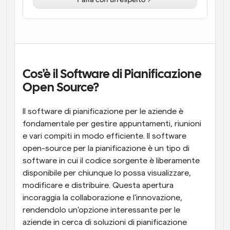
Flussi di lavoro
Automatizzare la pianificazione e i promemoria
Blog
Programmazione potenziata con chiamate 
Rimani aggiornato con le ultime notizie e aggiornamenti
supportate dall'IA
Cos'è il Software di Pianificazione 
Open Source?
Riunioni Instantanee
Incontrare i clienti in pochi minuti
Il software di pianificazione per le aziende è 
fondamentale per gestire appuntamenti, riunioni 
Link di Gruppo Dinamico
e vari compiti in modo efficiente. Il software 
Prenota senza sforzo riunioni con più persone
open-source per la pianificazione è un tipo di 
software in cui il codice sorgente è liberamente 
Webhook
disponibile per chiunque lo possa visualizzare, 
Ricevi una notifica quando succede qualcosa
modificare e distribuire. Questa apertura 
incoraggia la collaborazione e l'innovazione, 
rendendolo un'opzione interessante per le 
aziende in cerca di soluzioni di pianificazione 