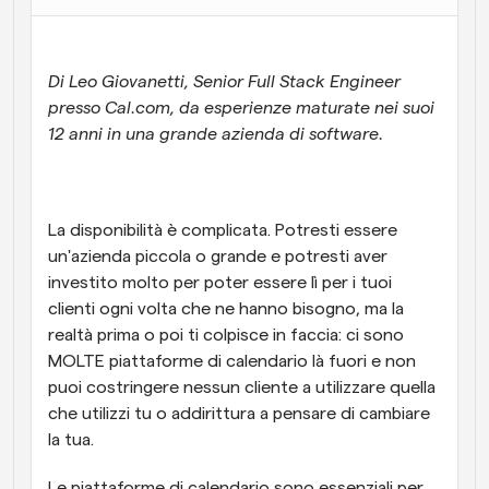
Flussi di lavoro
Automatizzare la pianificazione e i promemoria
Di Leo Giovanetti, Senior Full Stack Engineer 
presso Cal.com, da esperienze maturate nei suoi 
Blog
12 anni in una grande azienda di software.
Programmazione potenziata con chiamate 
Rimani aggiornato con le ultime notizie e aggiornamenti
supportate dall'IA
Riunioni Instantanee
Incontrare i clienti in pochi minuti
La disponibilità è complicata. Potresti essere 
un'azienda piccola o grande e potresti aver 
Link di Gruppo Dinamico
investito molto per poter essere lì per i tuoi 
Prenota senza sforzo riunioni con più persone
clienti ogni volta che ne hanno bisogno, ma la 
realtà prima o poi ti colpisce in faccia: ci sono 
Webhook
MOLTE piattaforme di calendario là fuori e non 
Ricevi una notifica quando succede qualcosa
puoi costringere nessun cliente a utilizzare quella 
che utilizzi tu o addirittura a pensare di cambiare 
la tua.
Le piattaforme di calendario sono essenziali per 