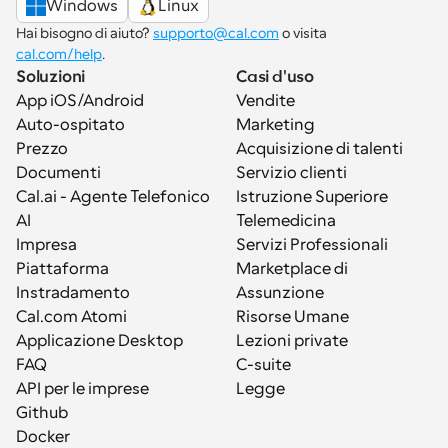
Windows
Linux
Hai bisogno di aiuto? 
supporto@cal.com
 o visita 
cal.com/help
.
Soluzioni
Casi d'uso
App iOS/Android
Vendite
Auto-ospitato
Marketing
Prezzo
Acquisizione di talenti
Documenti
Servizio clienti
Cal.ai - Agente Telefonico 
Istruzione Superiore
AI
Telemedicina
Impresa
Servizi Professionali
Piattaforma
Marketplace di 
Instradamento
Assunzione
Cal.com Atomi
Risorse Umane
Applicazione Desktop
Lezioni private
FAQ
C-suite
API per le imprese
Legge
Github
Docker