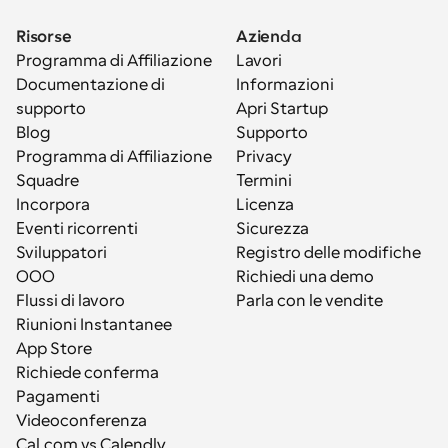
Risorse
Azienda
Programma di Affiliazione
Lavori
Documentazione di 
Informazioni
supporto
Apri Startup
Blog
Supporto
Programma di Affiliazione
Privacy
Squadre
Termini
Incorpora
Licenza
Eventi ricorrenti
Sicurezza
Sviluppatori
Registro delle modifiche
OOO
Richiedi una demo
Flussi di lavoro
Parla con le vendite
Riunioni Instantanee
App Store
Richiede conferma
Pagamenti
Videoconferenza
Cal.com vs Calendly