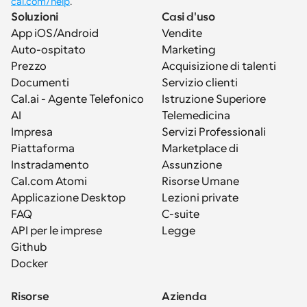
cal.com/help
.
Soluzioni
Casi d'uso
App iOS/Android
Vendite
Auto-ospitato
Marketing
Prezzo
Acquisizione di talenti
Documenti
Servizio clienti
Cal.ai - Agente Telefonico 
Istruzione Superiore
AI
Telemedicina
Impresa
Servizi Professionali
Piattaforma
Marketplace di 
Instradamento
Assunzione
Cal.com Atomi
Risorse Umane
Applicazione Desktop
Lezioni private
FAQ
C-suite
API per le imprese
Legge
Github
Docker
Risorse
Azienda