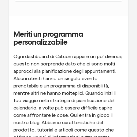
Flussi di lavoro
Automatizzare la pianificazione e i promemoria
Blog
Meriti un programma 
Programmazione potenziata con chiamate 
Rimani aggiornato con le ultime notizie e aggiornamenti
personalizzabile
supportate dall'IA
Riunioni Instantanee
Ogni dashboard di Cal.com appare un po' diversa; 
Incontrare i clienti in pochi minuti
questo non sorprende dato che ci sono molti 
approcci alla pianificazione degli appuntamenti. 
Link di Gruppo Dinamico
Alcuni utenti hanno un singolo evento 
Prenota senza sforzo riunioni con più persone
prenotabile e un programma di disponibilità, 
mentre altri ne hanno molteplici. Quando inizi il 
Webhook
tuo viaggio nella strategia di pianificazione del 
Ricevi una notifica quando succede qualcosa
calendario, a volte può essere difficile capire 
come affrontare le cose. Qui entra in gioco il 
nostro blog. Abbiamo caratteristiche del 
prodotto, tutorial e articoli come questo che 