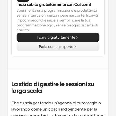
Inizia subito gratuitamente con Cal.com!
Flussi di lavoro
Sperimenta una programmazione e produttività 
Automatizzare la pianificazione e i promemoria
senza interruzioni senza spese nascoste. Iscriviti 
in pochi secondi e inizia a semplificare la tua 
programmazione oggi, senza bisogno di carta di 
Blog
credito!
Programmazione potenziata con chiamate 
Rimani aggiornato con le ultime notizie e aggiornamenti
supportate dall'IA
Iscriviti gratuitamente
Riunioni Instantanee
Parla con un esperto
Incontrare i clienti in pochi minuti
Link di Gruppo Dinamico
Prenota senza sforzo riunioni con più persone
Webhook
La sfida di gestire le sessioni su 
Ricevi una notifica quando succede qualcosa
larga scala
Che tu stia gestendo un'agenzia di tutoraggio o 
lavorando come un coach indipendente per la 
preparazione ai test, la tua giornata ruota attorno 