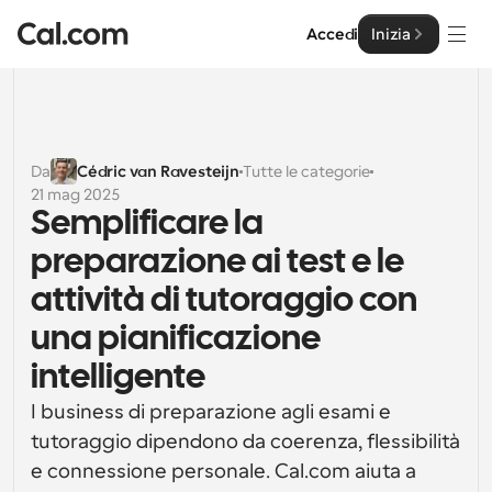
Accedi
Inizia
Soluzioni
Soluzioni
Da
Cédric van Ravesteijn
Tutte le categorie
21 mag 2025
Per dimensione del team
Impresa
Semplificare la 
Per individui
preparazione ai test e le 
Pianificazione personale semplificata
Cal.ai
attività di tutoraggio con 
Per Team
una pianificazione 
Pianificazione collaborativa per gruppi
Sviluppatore
intelligente
Per sviluppatori
Documentazione per Sviluppatori
Risorse
I business di preparazione agli esami e 
Caratteristiche potenti e integrazioni
Documentazione per la piattaforma Cal.com
tutoraggio dipendono da coerenza, flessibilità 
API
e connessione personale. Cal.com aiuta a 
Prezzo
API
Per le imprese
Crea le tue integrazioni personalizzate con la nostra 