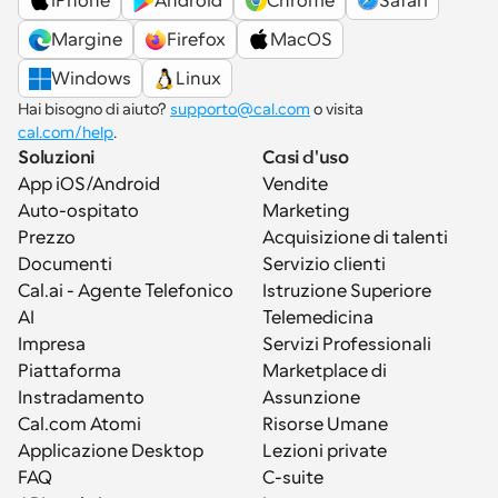
iPhone
Android
Chrome
Safari
Margine
Firefox
MacOS
Windows
Linux
Hai bisogno di aiuto? 
supporto@cal.com
 o visita 
cal.com/help
.
Soluzioni
Casi d'uso
App iOS/Android
Vendite
Auto-ospitato
Marketing
Prezzo
Acquisizione di talenti
Documenti
Servizio clienti
Cal.ai - Agente Telefonico 
Istruzione Superiore
AI
Telemedicina
Impresa
Servizi Professionali
Piattaforma
Marketplace di 
Instradamento
Assunzione
Cal.com Atomi
Risorse Umane
Applicazione Desktop
Lezioni private
FAQ
C-suite