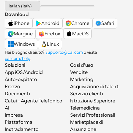
Select Language
Italian (Italy)
Download
iPhone
Android
Chrome
Safari
Margine
Firefox
MacOS
Windows
Linux
Hai bisogno di aiuto? 
supporto@cal.com
 o visita 
cal.com/help
.
Soluzioni
Casi d'uso
App iOS/Android
Vendite
Auto-ospitato
Marketing
Prezzo
Acquisizione di talenti
Documenti
Servizio clienti
Cal.ai - Agente Telefonico 
Istruzione Superiore
AI
Telemedicina
Impresa
Servizi Professionali
Piattaforma
Marketplace di 
Instradamento
Assunzione