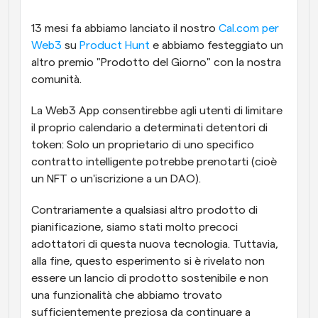
Flussi di lavoro
13 mesi fa abbiamo lanciato il nostro 
Cal.com per 
Automatizzare la pianificazione e i promemoria
Web3
 su 
Product Hunt
 e abbiamo festeggiato un 
altro premio "Prodotto del Giorno" con la nostra 
Blog
comunità. 
Programmazione potenziata con chiamate 
Rimani aggiornato con le ultime notizie e aggiornamenti
supportate dall'IA
La Web3 App consentirebbe agli utenti di limitare 
Riunioni Instantanee
il proprio calendario a determinati detentori di 
Incontrare i clienti in pochi minuti
token: Solo un proprietario di uno specifico 
contratto intelligente potrebbe prenotarti (cioè 
Link di Gruppo Dinamico
un NFT o un'iscrizione a un DAO).
Prenota senza sforzo riunioni con più persone
Contrariamente a qualsiasi altro prodotto di 
pianificazione, siamo stati molto precoci 
Webhook
Ricevi una notifica quando succede qualcosa
adottatori di questa nuova tecnologia. Tuttavia, 
alla fine, questo esperimento si è rivelato non 
essere un lancio di prodotto sostenibile e non 
una funzionalità che abbiamo trovato 
sufficientemente preziosa da continuare a 