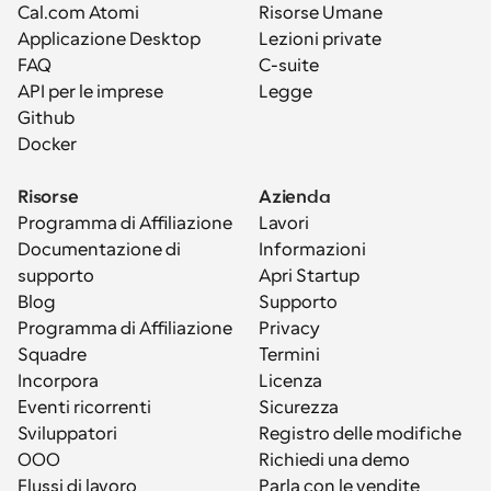
Cal.com Atomi
Risorse Umane
Applicazione Desktop
Lezioni private
FAQ
C-suite
API per le imprese
Legge
Github
Docker
Risorse
Azienda
Programma di Affiliazione
Lavori
Documentazione di 
Informazioni
supporto
Apri Startup
Blog
Supporto
Programma di Affiliazione
Privacy
Squadre
Termini
Incorpora
Licenza
Eventi ricorrenti
Sicurezza
Sviluppatori
Registro delle modifiche
OOO
Richiedi una demo
Flussi di lavoro
Parla con le vendite