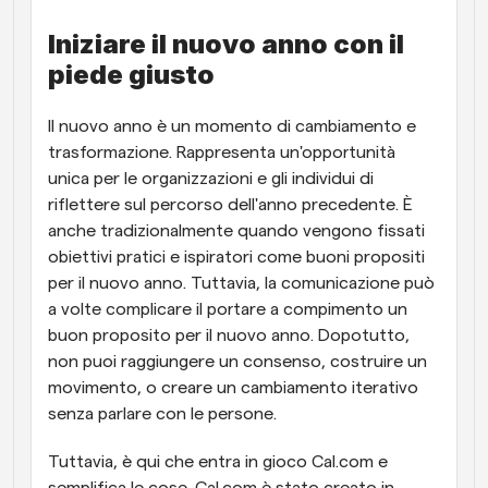
Flussi di lavoro
Iniziare il nuovo anno con il 
Automatizzare la pianificazione e i promemoria
piede giusto
Blog
Il nuovo anno è un momento di cambiamento e 
Programmazione potenziata con chiamate 
Rimani aggiornato con le ultime notizie e aggiornamenti
trasformazione. Rappresenta un'opportunità 
supportate dall'IA
unica per le organizzazioni e gli individui di 
Riunioni Instantanee
riflettere sul percorso dell'anno precedente. È 
Incontrare i clienti in pochi minuti
anche tradizionalmente quando vengono fissati 
obiettivi pratici e ispiratori come buoni propositi 
Link di Gruppo Dinamico
per il nuovo anno. Tuttavia, la comunicazione può 
Prenota senza sforzo riunioni con più persone
a volte complicare il portare a compimento un 
buon proposito per il nuovo anno. Dopotutto, 
Webhook
non puoi raggiungere un consenso, costruire un 
Ricevi una notifica quando succede qualcosa
movimento, o creare un cambiamento iterativo 
senza parlare con le persone.
Tuttavia, è qui che entra in gioco Cal.com e 