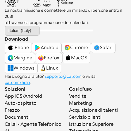
La nostra missione è connettere un miliardo di persone entro il 
2031 
attraverso la programmazione dei calendari.
Select Language
Italian (Italy)
Download
iPhone
Android
Chrome
Safari
Margine
Firefox
MacOS
Windows
Linux
Hai bisogno di aiuto? 
supporto@cal.com
 o visita 
cal.com/help
.
Soluzioni
Casi d'uso
App iOS/Android
Vendite
Auto-ospitato
Marketing
Prezzo
Acquisizione di talenti
Documenti
Servizio clienti
Cal.ai - Agente Telefonico 
Istruzione Superiore