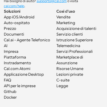
Hai bisogno di aiuto? 
supporto@cal.com
 o visita 
cal.com/help
.
Soluzioni
Casi d'uso
App iOS/Android
Vendite
Auto-ospitato
Marketing
Prezzo
Acquisizione di talenti
Documenti
Servizio clienti
Cal.ai - Agente Telefonico 
Istruzione Superiore
AI
Telemedicina
Impresa
Servizi Professionali
Piattaforma
Marketplace di 
Instradamento
Assunzione
Cal.com Atomi
Risorse Umane
Applicazione Desktop
Lezioni private
FAQ
C-suite
API per le imprese
Legge
Github
Docker