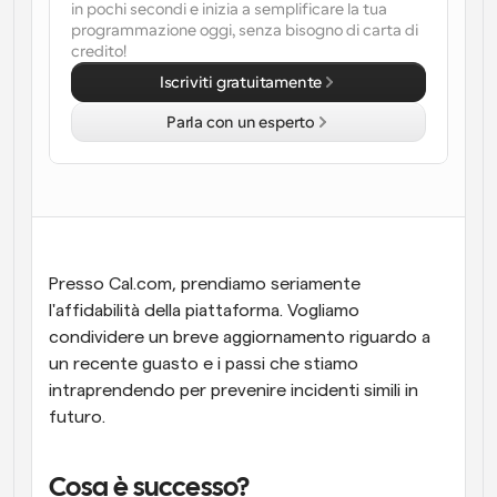
in pochi secondi e inizia a semplificare la tua 
programmazione oggi, senza bisogno di carta di 
Flussi di lavoro
credito!
Automatizzare la pianificazione e i promemoria
Iscriviti gratuitamente
Blog
Parla con un esperto
Programmazione potenziata con chiamate 
Rimani aggiornato con le ultime notizie e aggiornamenti
supportate dall'IA
Riunioni Instantanee
Incontrare i clienti in pochi minuti
Link di Gruppo Dinamico
Presso Cal.com, prendiamo seriamente 
Prenota senza sforzo riunioni con più persone
l'affidabilità della piattaforma. Vogliamo 
condividere un breve aggiornamento riguardo a 
Webhook
un recente guasto e i passi che stiamo 
Ricevi una notifica quando succede qualcosa
intraprendendo per prevenire incidenti simili in 
futuro.
Cosa è successo?