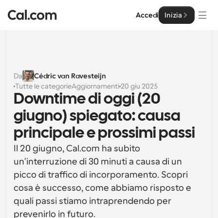
Accedi
Inizia
Soluzioni
Soluzioni
Da
Cédric van Ravesteijn
Tutte le categorie
Aggiornamenti
20 giu 2025
Per dimensione del team
Impresa
Downtime di oggi (20 
Per individui
giugno) spiegato: causa 
Pianificazione personale semplificata
Cal.ai
principale e prossimi passi
Per Team
Il 20 giugno, Cal.com ha subito 
Pianificazione collaborativa per gruppi
Sviluppatore
un'interruzione di 30 minuti a causa di un 
picco di traffico di incorporamento. Scopri 
Per sviluppatori
Documentazione per Sviluppatori
Risorse
Caratteristiche potenti e integrazioni
cosa è successo, come abbiamo risposto e 
Documentazione per la piattaforma Cal.com
quali passi stiamo intraprendendo per 
API
Prezzo
API
Per le imprese
Crea le tue integrazioni personalizzate con la nostra 
prevenirlo in futuro.