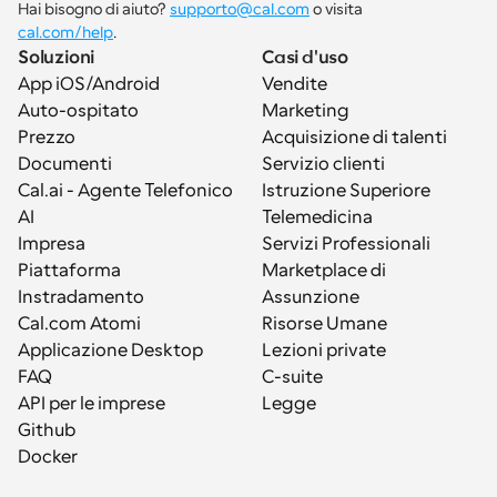
Hai bisogno di aiuto? 
supporto@cal.com
 o visita 
cal.com/help
.
Soluzioni
Casi d'uso
App iOS/Android
Vendite
Auto-ospitato
Marketing
Prezzo
Acquisizione di talenti
Documenti
Servizio clienti
Cal.ai - Agente Telefonico 
Istruzione Superiore
AI
Telemedicina
Impresa
Servizi Professionali
Piattaforma
Marketplace di 
Instradamento
Assunzione
Cal.com Atomi
Risorse Umane
Applicazione Desktop
Lezioni private
FAQ
C-suite
API per le imprese
Legge
Github
Docker