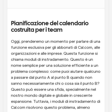
Flussi di lavoro
Automatizzare la pianificazione e i promemoria
Pianificazione del calendario 
Blog
costruita per i team
Programmazione potenziata con chiamate 
Rimani aggiornato con le ultime notizie e aggiornamenti
supportate dall'IA
Oggi, prenderemo un momento per parlare di una 
Riunioni Instantanee
funzione esclusiva per gli abbonati di Cal.com, alle 
Incontrare i clienti in pochi minuti
organizzazioni e alle imprese. Questa funzione si 
chiama moduli di instradamento. Questo è un 
Link di Gruppo Dinamico
nome semplice per una soluzione efficiente a un 
Prenota senza sforzo riunioni con più persone
problema complesso: come puoi aiutare qualcuno 
a passare dal punto A al punto B quando non 
Webhook
sanno necessariamente chi o cosa sia il punto B? 
Ricevi una notifica quando succede qualcosa
Questo può essere una sfida, specialmente nel 
nostro mondo digitale e globale in crescente 
espansione. Tuttavia, i moduli di instradamento di 
Cal.com risolvono questo problema, almeno 