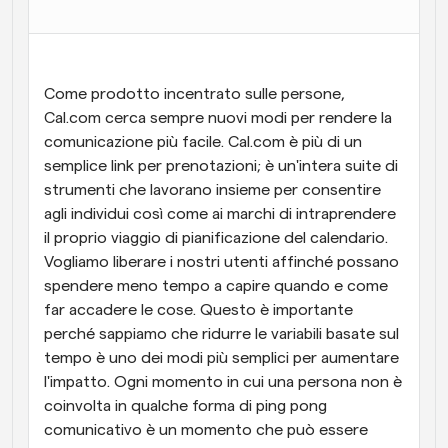
Flussi di lavoro
Automatizzare la pianificazione e i promemoria
Come prodotto incentrato sulle persone, 
Blog
Cal.com cerca sempre nuovi modi per rendere la 
Programmazione potenziata con chiamate 
Rimani aggiornato con le ultime notizie e aggiornamenti
supportate dall'IA
comunicazione più facile. Cal.com è più di un 
semplice link per prenotazioni; è un'intera suite di 
Riunioni Instantanee
strumenti che lavorano insieme per consentire 
Incontrare i clienti in pochi minuti
agli individui così come ai marchi di intraprendere 
il proprio viaggio di pianificazione del calendario. 
Link di Gruppo Dinamico
Vogliamo liberare i nostri utenti affinché possano 
Prenota senza sforzo riunioni con più persone
spendere meno tempo a capire quando e come 
far accadere le cose. Questo è importante 
Webhook
perché sappiamo che ridurre le variabili basate sul 
Ricevi una notifica quando succede qualcosa
tempo è uno dei modi più semplici per aumentare 
l'impatto. Ogni momento in cui una persona non è 
coinvolta in qualche forma di ping pong 
comunicativo è un momento che può essere 