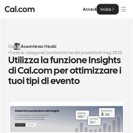
Accedi
Inizia
Soluzioni
Soluzioni
Da
Assantewa Heubi
Tutte le categorie
Caratteristiche del prodotto
3 mag 2023
Per dimensione del team
Impresa
Utilizza la funzione Insights 
Per individui
di Cal.com per ottimizzare i 
Pianificazione personale semplificata
Cal.ai
tuoi tipi di evento
Per Team
Pianificazione collaborativa per gruppi
Sviluppatore
Per sviluppatori
Documentazione per Sviluppatori
Risorse
Caratteristiche potenti e integrazioni
Documentazione per la piattaforma Cal.com
API
Prezzo
API
Per le imprese
Crea le tue integrazioni personalizzate con la nostra 