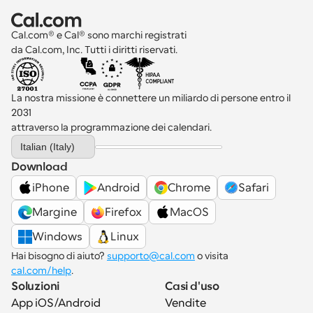
Cal.com® e Cal® sono marchi registrati 
da Cal.com, Inc. Tutti i diritti riservati.
La nostra missione è connettere un miliardo di persone entro il 
2031 
attraverso la programmazione dei calendari.
Select Language
Italian (Italy)
Download
iPhone
Android
Chrome
Safari
Margine
Firefox
MacOS
Windows
Linux
Hai bisogno di aiuto? 
supporto@cal.com
 o visita 
cal.com/help
.
Soluzioni
Casi d'uso
App iOS/Android
Vendite