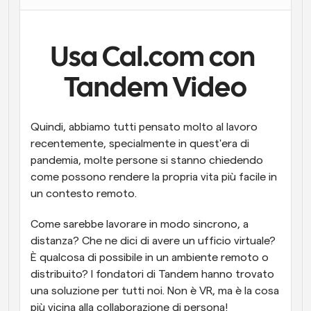
Flussi di lavoro
Automatizzare la pianificazione e i promemoria
Usa Cal.com con 
Blog
Tandem Video
Programmazione potenziata con chiamate 
Rimani aggiornato con le ultime notizie e aggiornamenti
supportate dall'IA
Riunioni Instantanee
Quindi, abbiamo tutti pensato molto al lavoro 
Incontrare i clienti in pochi minuti
recentemente, specialmente in quest'era di 
pandemia, molte persone si stanno chiedendo 
Link di Gruppo Dinamico
come possono rendere la propria vita più facile in 
Prenota senza sforzo riunioni con più persone
un contesto remoto.
Webhook
Come sarebbe lavorare in modo sincrono, a 
Ricevi una notifica quando succede qualcosa
distanza? Che ne dici di avere un ufficio virtuale? 
È qualcosa di possibile in un ambiente remoto o 
distribuito? I fondatori di Tandem hanno trovato 
una soluzione per tutti noi. Non è VR, ma è la cosa 
più vicina alla collaborazione di persona!