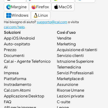
Margine
Firefox
MacOS
Windows
Linux
Hai bisogno di aiuto? 
supporto@cal.com
 o visita 
cal.com/help
.
Soluzioni
Casi d'uso
App iOS/Android
Vendite
Auto-ospitato
Marketing
Prezzo
Acquisizione di talenti
Documenti
Servizio clienti
Cal.ai - Agente Telefonico 
Istruzione Superiore
AI
Telemedicina
Impresa
Servizi Professionali
Piattaforma
Marketplace di 
Instradamento
Assunzione
Cal.com Atomi
Risorse Umane
Applicazione Desktop
Lezioni private
FAQ
C-suite
API per le imprese
Legge