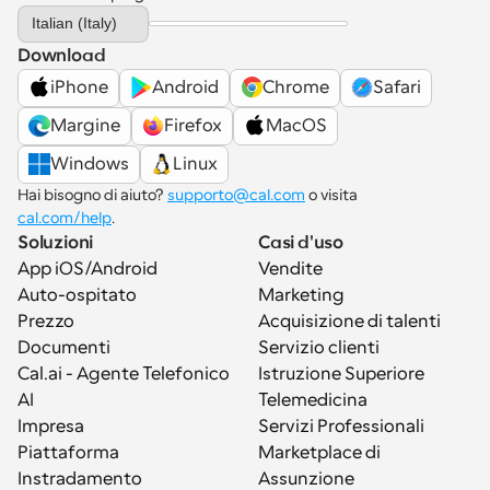
Select Language
Italian (Italy)
Download
iPhone
Android
Chrome
Safari
Margine
Firefox
MacOS
Windows
Linux
Hai bisogno di aiuto? 
supporto@cal.com
 o visita 
cal.com/help
.
Soluzioni
Casi d'uso
App iOS/Android
Vendite
Auto-ospitato
Marketing
Prezzo
Acquisizione di talenti
Documenti
Servizio clienti
Cal.ai - Agente Telefonico 
Istruzione Superiore
AI
Telemedicina
Impresa
Servizi Professionali
Piattaforma
Marketplace di 
Instradamento
Assunzione