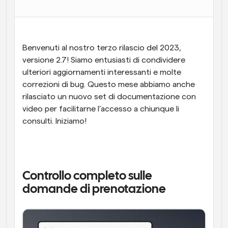
Flussi di lavoro
Automatizzare la pianificazione e i promemoria
Benvenuti al nostro terzo rilascio del 2023, 
Blog
versione 2.7! Siamo entusiasti di condividere 
Programmazione potenziata con chiamate 
Rimani aggiornato con le ultime notizie e aggiornamenti
supportate dall'IA
ulteriori aggiornamenti interessanti e molte 
correzioni di bug. Questo mese abbiamo anche 
Riunioni Instantanee
rilasciato un nuovo set di documentazione con 
Incontrare i clienti in pochi minuti
video per facilitarne l’accesso a chiunque li 
consulti. Iniziamo! 
Link di Gruppo Dinamico
Prenota senza sforzo riunioni con più persone
Webhook
Ricevi una notifica quando succede qualcosa
Controllo completo sulle 
domande di prenotazione