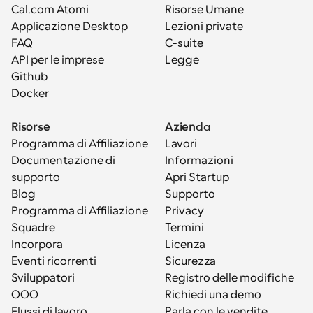
Cal.com Atomi
Risorse Umane
Applicazione Desktop
Lezioni private
FAQ
C-suite
API per le imprese
Legge
Github
Docker
Risorse
Azienda
Programma di Affiliazione
Lavori
Documentazione di 
Informazioni
supporto
Apri Startup
Blog
Supporto
Programma di Affiliazione
Privacy
Squadre
Termini
Incorpora
Licenza
Eventi ricorrenti
Sicurezza
Sviluppatori
Registro delle modifiche
OOO
Richiedi una demo
Flussi di lavoro
Parla con le vendite