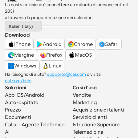
La nostra missione è connettere un miliardo di persone entro il 
2031 
attraverso la programmazione dei calendari.
Select Language
Italian (Italy)
Download
iPhone
Android
Chrome
Safari
Margine
Firefox
MacOS
Windows
Linux
Hai bisogno di aiuto? 
supporto@cal.com
 o visita 
cal.com/help
.
Soluzioni
Casi d'uso
App iOS/Android
Vendite
Auto-ospitato
Marketing
Prezzo
Acquisizione di talenti
Documenti
Servizio clienti
Cal.ai - Agente Telefonico 
Istruzione Superiore
AI
Telemedicina