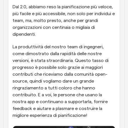
Dal 2.0, abbiamo reso la pianificazione più veloce, 
Flussi di lavoro
più facile e più accessibile, non solo per individui e 
Automatizzare la pianificazione e i promemoria
team, ma, molto presto, anche per grandi 
organizzazioni con centinaia o migliaia di 
Blog
dipendenti.
Programmazione potenziata con chiamate 
Rimani aggiornato con le ultime notizie e aggiornamenti
supportate dall'IA
La produttività del nostro team di ingegneri, 
Riunioni Instantanee
come dimostrato dalla rapidità delle nostre 
Incontrare i clienti in pochi minuti
versioni, è stata straordinaria. Questo tasso di 
progresso è possibile solo grazie ai maggiori 
Link di Gruppo Dinamico
contributi che riceviamo dalla comunità open-
Prenota senza sforzo riunioni con più persone
source, quindi vogliamo dare un grande 
ringraziamento a tutti coloro che hanno 
Webhook
contribuito. E a voi, le persone che usano la 
Ricevi una notifica quando succede qualcosa
nostra app e continuano a supportarla, fornire 
feedback e aiutare a plasmare e costruire la 
migliore esperienza di pianificazione!