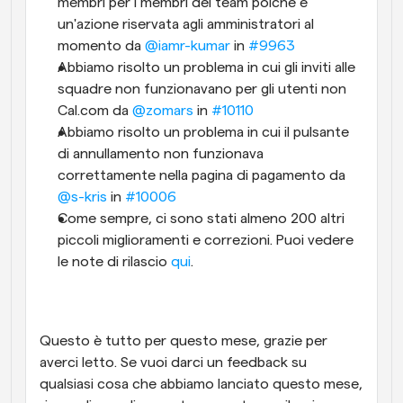
membri per i membri del team poiché è 
un'azione riservata agli amministratori al 
momento da 
@iamr-kumar
 in 
#9963
Abbiamo risolto un problema in cui gli inviti alle 
squadre non funzionavano per gli utenti non 
Cal.com da 
@zomars
 in 
#10110
Abbiamo risolto un problema in cui il pulsante 
di annullamento non funzionava 
correttamente nella pagina di pagamento da 
@s-kris
 in 
#10006
Come sempre, ci sono stati almeno 200 altri 
piccoli miglioramenti e correzioni. Puoi vedere 
le note di rilascio 
qui
.
Questo è tutto per questo mese, grazie per 
averci letto. Se vuoi darci un feedback su 
qualsiasi cosa che abbiamo lanciato questo mese, 