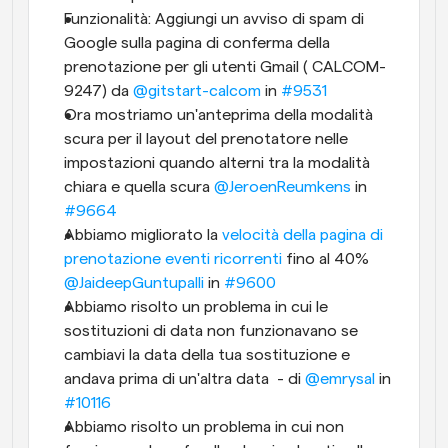
Funzionalità: Aggiungi un avviso di spam di 
Google sulla pagina di conferma della 
prenotazione per gli utenti Gmail ( CALCOM-
9247) da 
@gitstart-calcom
 in 
#9531
Ora mostriamo un'anteprima della modalità 
scura per il layout del prenotatore nelle 
impostazioni quando alterni tra la modalità 
chiara e quella scura 
@JeroenReumkens
 in 
#9664
Abbiamo migliorato la 
velocità della pagina di 
prenotazione eventi ricorrenti
 fino al 40% 
@JaideepGuntupalli
 in 
#9600
Abbiamo risolto un problema in cui le 
sostituzioni di data non funzionavano se 
cambiavi la data della tua sostituzione e 
andava prima di un'altra data  - di 
@emrysal
 in 
#10116
Abbiamo risolto un problema in cui non 