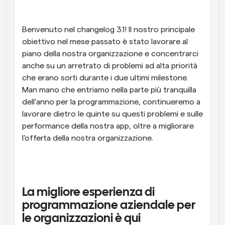
Flussi di lavoro
Automatizzare la pianificazione e i promemoria
Benvenuto nel changelog 3.1! Il nostro principale 
obiettivo nel mese passato è stato lavorare al 
Blog
piano della nostra organizzazione e concentrarci 
Programmazione potenziata con chiamate 
Rimani aggiornato con le ultime notizie e aggiornamenti
anche su un arretrato di problemi ad alta priorità 
supportate dall'IA
che erano sorti durante i due ultimi milestone. 
Riunioni Instantanee
Man mano che entriamo nella parte più tranquilla 
Incontrare i clienti in pochi minuti
dell'anno per la programmazione, continueremo a 
lavorare dietro le quinte su questi problemi e sulle 
Link di Gruppo Dinamico
performance della nostra app, oltre a migliorare 
Prenota senza sforzo riunioni con più persone
l'offerta della nostra organizzazione.
Webhook
Ricevi una notifica quando succede qualcosa
La migliore esperienza di 
programmazione aziendale per 
le organizzazioni è qui