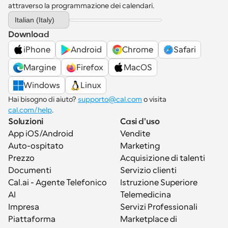
attraverso la programmazione dei calendari.
Select Language
Italian (Italy)
Download
iPhone
Android
Chrome
Safari
Margine
Firefox
MacOS
Windows
Linux
Hai bisogno di aiuto? 
supporto@cal.com
 o visita 
cal.com/help
.
Soluzioni
Casi d'uso
App iOS/Android
Vendite
Auto-ospitato
Marketing
Prezzo
Acquisizione di talenti
Documenti
Servizio clienti
Cal.ai - Agente Telefonico 
Istruzione Superiore
AI
Telemedicina
Impresa
Servizi Professionali
Piattaforma
Marketplace di 