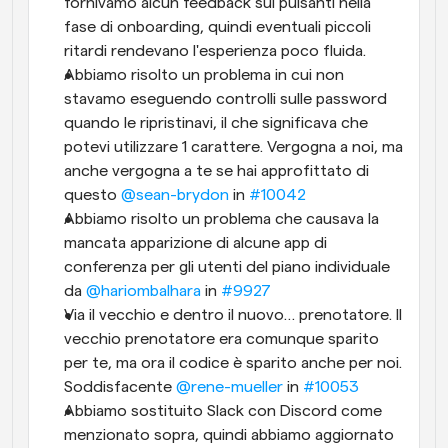
fornivamo alcun feedback sui pulsanti nella 
fase di onboarding, quindi eventuali piccoli 
ritardi rendevano l'esperienza poco fluida.
Abbiamo risolto un problema in cui non 
stavamo eseguendo controlli sulle password 
quando le ripristinavi, il che significava che 
potevi utilizzare 1 carattere. Vergogna a noi, ma 
anche vergogna a te se hai approfittato di 
questo 
@sean-brydon
 in 
#10042
Abbiamo risolto un problema che causava la 
mancata apparizione di alcune app di 
conferenza per gli utenti del piano individuale 
da 
@hariombalhara
 in 
#9927
Via il vecchio e dentro il nuovo… prenotatore. Il 
vecchio prenotatore era comunque sparito 
per te, ma ora il codice è sparito anche per noi. 
Soddisfacente 
@rene-mueller
 in 
#10053
Abbiamo sostituito Slack con Discord come 
menzionato sopra, quindi abbiamo aggiornato 