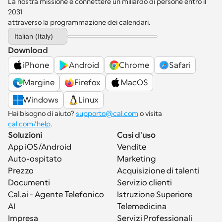
La nostra missione è connettere un miliardo di persone entro il 
2031 
attraverso la programmazione dei calendari.
Select Language
Italian (Italy)
Download
iPhone
Android
Chrome
Safari
Margine
Firefox
MacOS
Windows
Linux
Hai bisogno di aiuto? 
supporto@cal.com
 o visita 
cal.com/help
.
Soluzioni
Casi d'uso
App iOS/Android
Vendite
Auto-ospitato
Marketing
Prezzo
Acquisizione di talenti
Documenti
Servizio clienti
Cal.ai - Agente Telefonico 
Istruzione Superiore
AI
Telemedicina
Impresa
Servizi Professionali