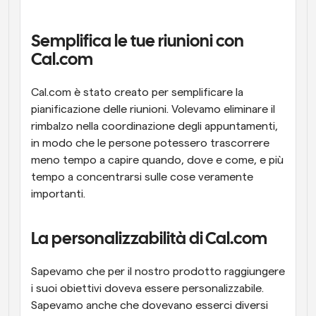
Flussi di lavoro
Automatizzare la pianificazione e i promemoria
Semplifica le tue riunioni con 
Cal.com
Blog
Programmazione potenziata con chiamate 
Rimani aggiornato con le ultime notizie e aggiornamenti
Cal.com è stato creato per semplificare la 
supportate dall'IA
pianificazione delle riunioni. Volevamo eliminare il 
Riunioni Instantanee
rimbalzo nella coordinazione degli appuntamenti, 
Incontrare i clienti in pochi minuti
in modo che le persone potessero trascorrere 
meno tempo a capire quando, dove e come, e più 
Link di Gruppo Dinamico
tempo a concentrarsi sulle cose veramente 
Prenota senza sforzo riunioni con più persone
importanti.
Webhook
La personalizzabilità di Cal.com
Ricevi una notifica quando succede qualcosa
Sapevamo che per il nostro prodotto raggiungere 
i suoi obiettivi doveva essere personalizzabile. 
Sapevamo anche che dovevano esserci diversi 