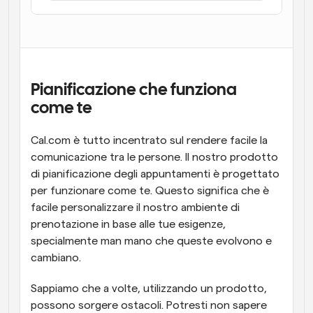
Flussi di lavoro
Automatizzare la pianificazione e i promemoria
Blog
Programmazione potenziata con chiamate 
Rimani aggiornato con le ultime notizie e aggiornamenti
Pianificazione che funziona 
supportate dall'IA
come te
Riunioni Instantanee
Incontrare i clienti in pochi minuti
Cal.com è tutto incentrato sul rendere facile la 
comunicazione tra le persone. Il nostro prodotto 
Link di Gruppo Dinamico
di pianificazione degli appuntamenti è progettato 
Prenota senza sforzo riunioni con più persone
per funzionare come te. Questo significa che è 
facile personalizzare il nostro ambiente di 
Webhook
prenotazione in base alle tue esigenze, 
Ricevi una notifica quando succede qualcosa
specialmente man mano che queste evolvono e 
cambiano.
Sappiamo che a volte, utilizzando un prodotto, 
possono sorgere ostacoli. Potresti non sapere 