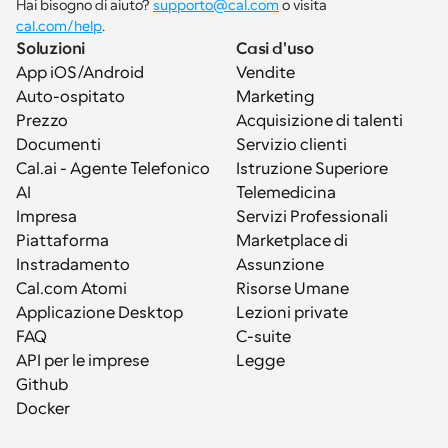
Hai bisogno di aiuto? 
supporto@cal.com
 o visita 
cal.com/help
.
Soluzioni
Casi d'uso
App iOS/Android
Vendite
Auto-ospitato
Marketing
Prezzo
Acquisizione di talenti
Documenti
Servizio clienti
Cal.ai - Agente Telefonico 
Istruzione Superiore
AI
Telemedicina
Impresa
Servizi Professionali
Piattaforma
Marketplace di 
Instradamento
Assunzione
Cal.com Atomi
Risorse Umane
Applicazione Desktop
Lezioni private
FAQ
C-suite
API per le imprese
Legge
Github
Docker