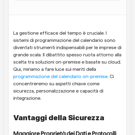
Flussi di lavoro
Automatizzare la pianificazione e i promemoria
Blog
La gestione efficace del tempo è cruciale. I 
Programmazione potenziata con chiamate 
Rimani aggiornato con le ultime notizie e aggiornamenti
sistemi di programmazione del calendario sono 
supportate dall'IA
diventati strumenti indispensabili per le imprese di 
Riunioni Instantanee
grande scala. Il dibattito spesso ruota attorno alla 
Incontrare i clienti in pochi minuti
scelta tra soluzioni on-premise e basate su cloud. 
Qui, miriamo a fare luce sui meriti della
Link di Gruppo Dinamico
programmazione del calendario on-premise
. Ci 
Prenota senza sforzo riunioni con più persone
concentreremo su aspetti chiave come 
sicurezza, personalizzazione e capacità di 
Webhook
integrazione.
Ricevi una notifica quando succede qualcosa
Vantaggi della Sicurezza
Maggiore Proprietà dei Dati e Protocolli 