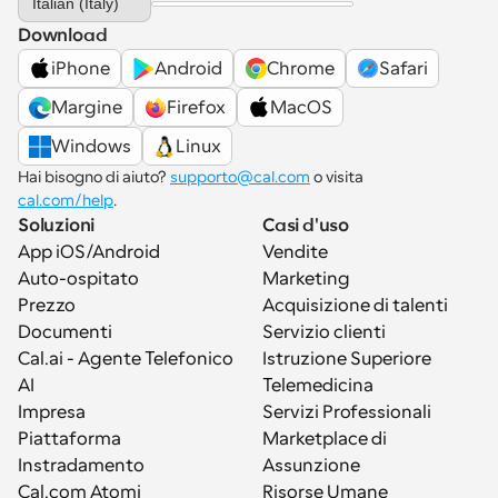
Italian (Italy)
Download
iPhone
Android
Chrome
Safari
Margine
Firefox
MacOS
Windows
Linux
Hai bisogno di aiuto? 
supporto@cal.com
 o visita 
cal.com/help
.
Soluzioni
Casi d'uso
App iOS/Android
Vendite
Auto-ospitato
Marketing
Prezzo
Acquisizione di talenti
Documenti
Servizio clienti
Cal.ai - Agente Telefonico 
Istruzione Superiore
AI
Telemedicina
Impresa
Servizi Professionali
Piattaforma
Marketplace di 
Instradamento
Assunzione
Cal.com Atomi
Risorse Umane