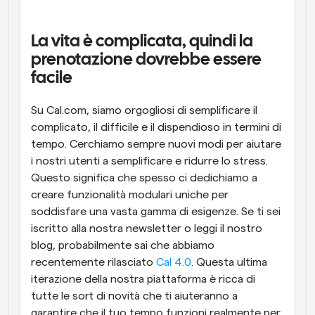
Flussi di lavoro
Automatizzare la pianificazione e i promemoria
La vita è complicata, quindi la 
prenotazione dovrebbe essere 
Blog
facile
Programmazione potenziata con chiamate 
Rimani aggiornato con le ultime notizie e aggiornamenti
supportate dall'IA
Su Cal.com, siamo orgogliosi di semplificare il 
Riunioni Instantanee
complicato, il difficile e il dispendioso in termini di 
Incontrare i clienti in pochi minuti
tempo. Cerchiamo sempre nuovi modi per aiutare 
i nostri utenti a semplificare e ridurre lo stress. 
Link di Gruppo Dinamico
Questo significa che spesso ci dedichiamo a 
Prenota senza sforzo riunioni con più persone
creare funzionalità modulari uniche per 
soddisfare una vasta gamma di esigenze. Se ti sei 
Webhook
iscritto alla nostra newsletter o leggi il nostro 
Ricevi una notifica quando succede qualcosa
blog, probabilmente sai che abbiamo 
recentemente rilasciato 
Cal 4.0
. Questa ultima 
iterazione della nostra piattaforma è ricca di 
tutte le sort di novità che ti aiuteranno a 
garantire che il tuo tempo funzioni realmente per 