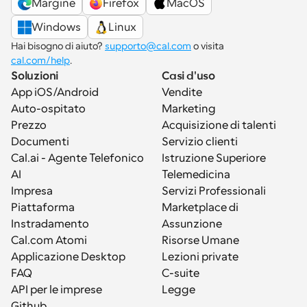
Margine
Firefox
MacOS
Windows
Linux
Hai bisogno di aiuto? 
supporto@cal.com
 o visita 
cal.com/help
.
Soluzioni
Casi d'uso
App iOS/Android
Vendite
Auto-ospitato
Marketing
Prezzo
Acquisizione di talenti
Documenti
Servizio clienti
Cal.ai - Agente Telefonico 
Istruzione Superiore
AI
Telemedicina
Impresa
Servizi Professionali
Piattaforma
Marketplace di 
Instradamento
Assunzione
Cal.com Atomi
Risorse Umane
Applicazione Desktop
Lezioni private
FAQ
C-suite
API per le imprese
Legge
Github