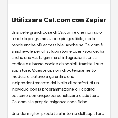
Flussi di lavoro
Automatizzare la pianificazione e i promemoria
Utilizzare Cal.com con Zapier
Blog
Una delle grandi cose di Cal.com è che non solo 
Programmazione potenziata con chiamate 
Rimani aggiornato con le ultime notizie e aggiornamenti
supportate dall'IA
rende la programmazione più gestibile, ma la 
rende anche più accessibile. Anche se Cal.com è 
Riunioni Instantanee
amichevole per gli sviluppatori e open-source, ha 
Incontrare i clienti in pochi minuti
anche una vasta gamma di integrazioni senza 
codice e a basso codice disponibili tramite il suo 
Link di Gruppo Dinamico
app store. Queste opzioni di potenziamento 
Prenota senza sforzo riunioni con più persone
modulare aiutano a garantire che, 
indipendentemente dal livello di comfort di un 
Webhook
individuo con la programmazione o il coding, 
Ricevi una notifica quando succede qualcosa
possano comunque personalizzare e adattare 
Cal.com alle proprie esigenze specifiche.
Uno dei migliori prodotti all'interno dell'app store 