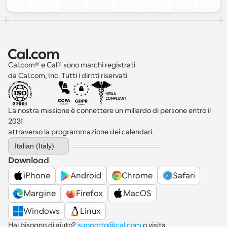
Cal.com® e Cal® sono marchi registrati 
da Cal.com, Inc. Tutti i diritti riservati.
La nostra missione è connettere un miliardo di persone entro il 
2031 
attraverso la programmazione dei calendari.
Select Language
Italian (Italy)
Download
iPhone
Android
Chrome
Safari
Margine
Firefox
MacOS
Windows
Linux
Hai bisogno di aiuto? 
supporto@cal.com
 o visita 