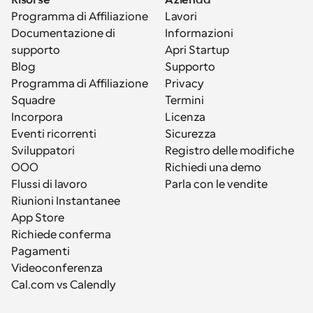
Risorse
Azienda
Programma di Affiliazione
Lavori
Documentazione di 
Informazioni
supporto
Apri Startup
Blog
Supporto
Programma di Affiliazione
Privacy
Squadre
Termini
Incorpora
Licenza
Eventi ricorrenti
Sicurezza
Sviluppatori
Registro delle modifiche
OOO
Richiedi una demo
Flussi di lavoro
Parla con le vendite
Riunioni Instantanee
App Store
Richiede conferma
Pagamenti
Videoconferenza
Cal.com vs Calendly