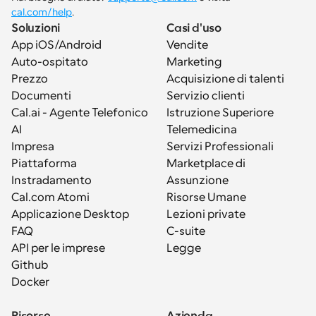
cal.com/help
.
Soluzioni
Casi d'uso
App iOS/Android
Vendite
Auto-ospitato
Marketing
Prezzo
Acquisizione di talenti
Documenti
Servizio clienti
Cal.ai - Agente Telefonico 
Istruzione Superiore
AI
Telemedicina
Impresa
Servizi Professionali
Piattaforma
Marketplace di 
Instradamento
Assunzione
Cal.com Atomi
Risorse Umane
Applicazione Desktop
Lezioni private
FAQ
C-suite
API per le imprese
Legge
Github
Docker