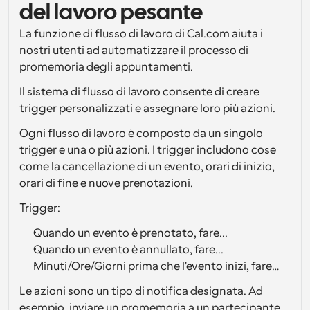
del lavoro pesante
Flussi di lavoro
La funzione di flusso di lavoro di Cal.com aiuta i 
Automatizzare la pianificazione e i promemoria
nostri utenti ad automatizzare il processo di 
promemoria degli appuntamenti.
Blog
Programmazione potenziata con chiamate 
Rimani aggiornato con le ultime notizie e aggiornamenti
Il sistema di flusso di lavoro consente di creare 
supportate dall'IA
trigger personalizzati e assegnare loro più azioni. 
Riunioni Instantanee
Ogni flusso di lavoro è composto da un singolo 
Incontrare i clienti in pochi minuti
trigger e una o più azioni. I trigger includono cose 
come la cancellazione di un evento, orari di inizio, 
Link di Gruppo Dinamico
orari di fine e nuove prenotazioni.
Prenota senza sforzo riunioni con più persone
Trigger:
Webhook
Quando un evento è prenotato, fare...
Ricevi una notifica quando succede qualcosa
Quando un evento è annullato, fare...
Minuti/Ore/Giorni prima che l'evento inizi, fare…
Le azioni sono un tipo di notifica designata. Ad 
esempio, inviare un promemoria a un partecipante, 