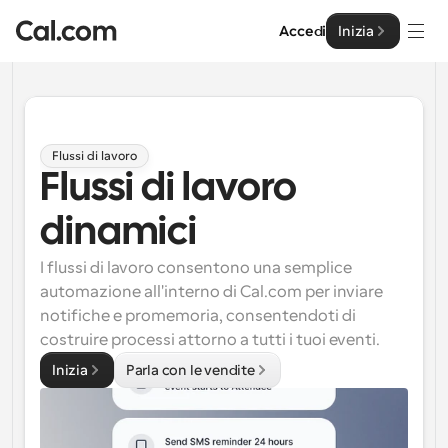
Accedi
Inizia
Soluzioni
Soluzioni
Flussi di lavoro
Flussi di lavoro 
Per dimensione del team
Impresa
Per individui
dinamici
Pianificazione personale semplificata
Cal.ai
I flussi di lavoro consentono una semplice 
Per Team
automazione all'interno di Cal.com per inviare 
Pianificazione collaborativa per gruppi
Sviluppatore
notifiche e promemoria, consentendoti di 
costruire processi attorno a tutti i tuoi eventi.
Per sviluppatori
Documentazione per Sviluppatori
Risorse
Inizia
Parla con le vendite
Caratteristiche potenti e integrazioni
Documentazione per la piattaforma Cal.com
API
Prezzo
API
Per le imprese
Crea le tue integrazioni personalizzate con la nostra 