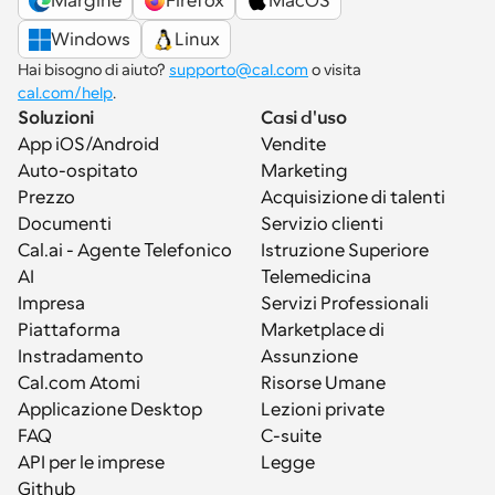
Margine
Firefox
MacOS
Windows
Linux
Hai bisogno di aiuto? 
supporto@cal.com
 o visita 
cal.com/help
.
Soluzioni
Casi d'uso
App iOS/Android
Vendite
Auto-ospitato
Marketing
Prezzo
Acquisizione di talenti
Documenti
Servizio clienti
Cal.ai - Agente Telefonico 
Istruzione Superiore
AI
Telemedicina
Impresa
Servizi Professionali
Piattaforma
Marketplace di 
Instradamento
Assunzione
Cal.com Atomi
Risorse Umane
Applicazione Desktop
Lezioni private
FAQ
C-suite
API per le imprese
Legge
Github