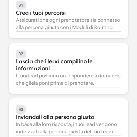
01
Flussi di lavoro
Crea i tuoi percorsi
Automatizzare la pianificazione e i promemoria
Assicurati che ogni prenotatore sia connesso 
alla persona giusta con i Moduli di Routing.
Blog
Programmazione potenziata con chiamate 
Rimani aggiornato con le ultime notizie e aggiornamenti
supportate dall'IA
02
Riunioni Instantanee
Incontrare i clienti in pochi minuti
Lascia che i lead compilino le 
informazioni
I tuoi lead possono ora rispondere a domande 
Link di Gruppo Dinamico
Prenota senza sforzo riunioni con più persone
che gliela poni prima di prenotare.
Webhook
Ricevi una notifica quando succede qualcosa
03
Inviandoli alla persona giusta
In base alla loro risposta, i tuoi lead vengono 
indirizzati alla persona giusta del tuo team.