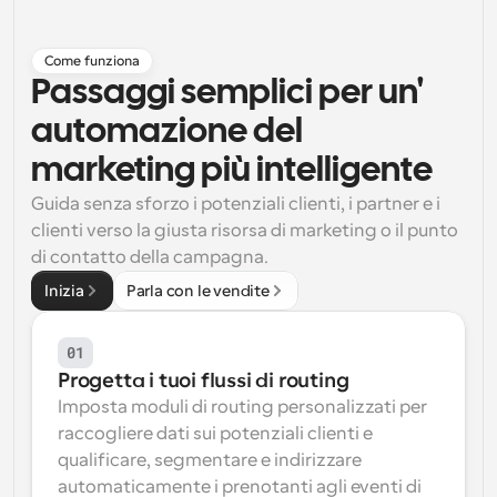
Flussi di lavoro
Automatizzare la pianificazione e i promemoria
Come funziona
Passaggi semplici per un' 
Blog
automazione del 
Programmazione potenziata con chiamate 
Rimani aggiornato con le ultime notizie e aggiornamenti
supportate dall'IA
marketing più intelligente
Riunioni Instantanee
Guida senza sforzo i potenziali clienti, i partner e i 
Incontrare i clienti in pochi minuti
clienti verso la giusta risorsa di marketing o il punto 
di contatto della campagna.
Link di Gruppo Dinamico
Inizia
Parla con le vendite
Prenota senza sforzo riunioni con più persone
01
Webhook
Ricevi una notifica quando succede qualcosa
Progetta i tuoi flussi di routing
Imposta moduli di routing personalizzati per 
raccogliere dati sui potenziali clienti e 
qualificare, segmentare e indirizzare 
automaticamente i prenotanti agli eventi di 