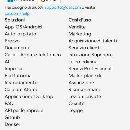
Hai bisogno di aiuto? 
supporto@cal.com
 o visita 
cal.com/help
.
Soluzioni
Casi d'uso
App iOS/Android
Vendite
Auto-ospitato
Marketing
Prezzo
Acquisizione di talenti
Documenti
Servizio clienti
Cal.ai - Agente Telefonico 
Istruzione Superiore
AI
Telemedicina
Impresa
Servizi Professionali
Piattaforma
Marketplace di 
Instradamento
Assunzione
Cal.com Atomi
Risorse Umane
Applicazione Desktop
Lezioni private
FAQ
C-suite
API per le imprese
Legge
Github
Docker