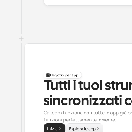
Negozio per app
Tutti i tuoi st
sincronizzati c
Cal.com funziona con tutte le app già pr
funzioni perfettamente insieme.
Inizia
Esplora le app