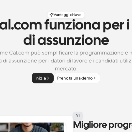
Vantaggi chiave
l.com funziona per i 
di assunzione
me Cal.com può semplificare la programmazione e mi
 di assunzione per i datori di lavoro e i candidati utiliz
mercato.
Inizia
Prenota una demo
01
Migliore prog