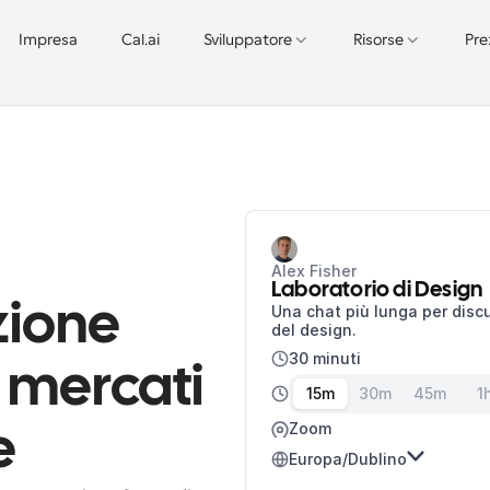
Impresa
Cal.ai
Sviluppatore
Risorse
Pre
Alex Fisher
Laboratorio di Design
ione 
Una chat più lunga per discu
del design.
30 minuti
 mercati 
15m
30m
45m
1
Zoom
e
Europa/Dublino