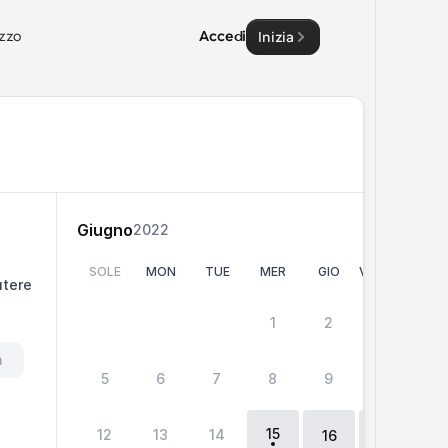
zzo
Accedi
Inizia
Giugno
2022
SOLE
MON
TUE
MER
GIO
VENERDÌ
SA
tere 
1
2
3
4
h
5
6
7
8
9
10
11
15
12
13
14
18
16
17