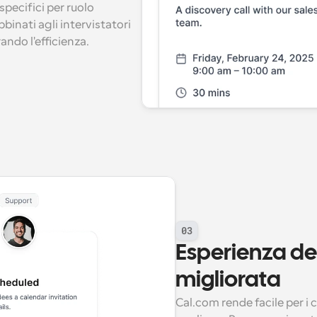
pecifici per ruolo 
binati agli intervistatori 
ando l'efficienza.
03
Esperienza de
migliorata
Cal.com rende facile per i 