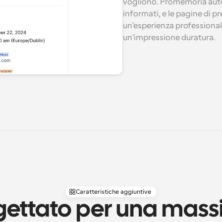
vogliono. Promemoria auto
informati, e le pagine di 
un'esperienza professional
un'impressione duratura.
Caratteristiche aggiuntive
gettato per una mass