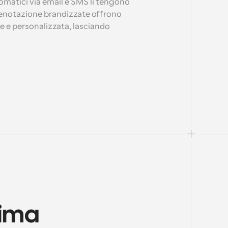
matici via email e SMS li tengono 
prenotazione brandizzate offrono 
e e personalizzata, lasciando 
ima 