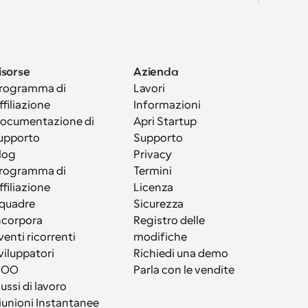
isorse
Azienda
rogramma di 
Lavori
ffiliazione
Informazioni
ocumentazione di 
Apri Startup
upporto
Supporto
log
Privacy
rogramma di 
Termini
ffiliazione
Licenza
quadre
Sicurezza
ncorpora
Registro delle 
venti ricorrenti
modifiche
viluppatori
Richiedi una demo
OOO
Parla con le vendite
lussi di lavoro
iunioni Instantanee