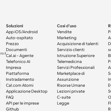
Soluzioni
Casi d'uso
R
App iOS/Android
Vendite
P
Auto-ospitato
Marketing
A
Prezzo
Acquisizione di talenti
D
Documenti
Servizio clienti
s
 il 
Cal.ai - Agente 
Istruzione Superiore
B
Telefonico AI
Telemedicina
P
Impresa
Servizi Professionali
A
Piattaforma
Marketplace di 
S
Instradamento
Assunzione
I
Cal.com Atomi
Risorse Umane
E
Applicazione Desktop
Lezioni private
S
FAQ
C-suite
API per le imprese
Legge
F
Github
R