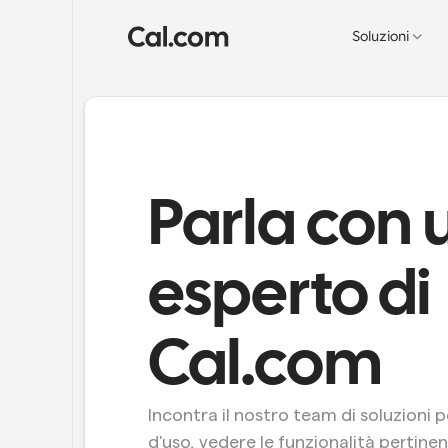
Soluzioni
Parla con 
esperto di 
Cal.com
Incontra il nostro team di soluzioni p
d'uso, vedere le funzionalità pertinent