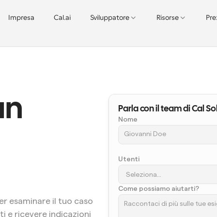
Impresa
Cal.ai
Sviluppatore
Risorse
Pre
un 
Parla con il team di Cal So
Nome
Utenti
Come possiamo aiutarti?
er esaminare il tuo caso 
i e ricevere indicazioni 