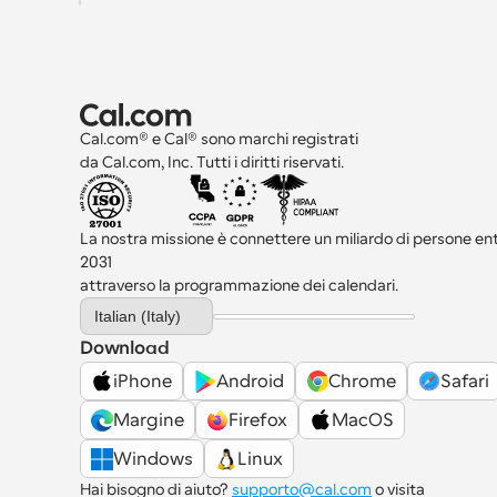
Cal.com® e Cal® sono marchi registrati 
da Cal.com, Inc. Tutti i diritti riservati.
La nostra missione è connettere un miliardo di persone entro
2031 
attraverso la programmazione dei calendari.
Select Language
Italian (Italy)
Download
iPhone
Android
Chrome
Safari
Margine
Firefox
MacOS
Windows
Linux
Hai bisogno di aiuto? 
supporto@cal.com
 o visita 