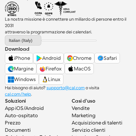
La nostra missione è connettere un miliardo di persone entro il 
2031 
attraverso la programmazione dei calendari.
Select Language
Italian (Italy)
Download
iPhone
Android
Chrome
Safari
Margine
Firefox
MacOS
Windows
Linux
Hai bisogno di aiuto? 
supporto@cal.com
 o visita 
cal.com/help
.
Soluzioni
Casi d'uso
App iOS/Android
Vendite
Auto-ospitato
Marketing
Prezzo
Acquisizione di talenti
Documenti
Servizio clienti