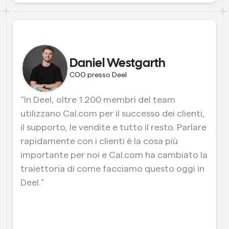
Crea le tue integrazioni personalizzate con la nostra 
API pubblica
Soluzioni di programmazione a livello enterprise
API pubblica
Per caso 
App Store
Componenti di programmazione
d'uso
Integra con le tue app preferite
Utilizza i nostri atomi react per aggiungere la 
programmazione alla tua app
Reclutamento
Supporto
Eventi Collettivi
Daniel Westgarth
Crea Client OAuth
Pianifica eventi con più partecipanti
COO presso Deel
Integra Cal.com usando OAuth
Vendite
Assistenza sanitaria
Documentazione di supporto
“In Deel, oltre 1.200 membri del team 
Hai bisogno di saperne di più sul nostro sistema? 
utilizzano Cal.com per il successo dei clienti, 
Controlla la documentazione di aiuto
HR
Telemedicina
il supporto, le vendite e tutto il resto. Parlare 
Incorpora
rapidamente con i clienti è la cosa più 
Incorpora Cal.com nel tuo sito web
importante per noi e Cal.com ha cambiato la 
Istruzione
Marketing
traiettoria di come facciamo questo oggi in 
Fuori ufficio
Deel.”
Pianifica il tempo libero con facilità
Prova Cal.ai adesso!
Pagamenti
Accetta pagamenti per prenotazioni