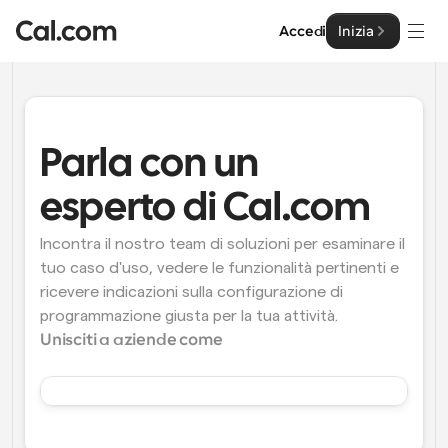
Accedi
Inizia
Soluzioni
Soluzioni
Parla con un 
Per dimensione del team
Impresa
esperto di Cal.com
Per individui
Pianificazione personale semplificata
Incontra il nostro team di soluzioni per esaminare il 
Cal.ai
tuo caso d'uso, vedere le funzionalità pertinenti e 
Per Team
ricevere indicazioni sulla configurazione di 
Pianificazione collaborativa per gruppi
Sviluppatore
programmazione giusta per la tua attività.
Unisciti a aziende come
Per sviluppatori
Documentazione per Sviluppatori
Risorse
Caratteristiche potenti e integrazioni
Documentazione per la piattaforma Cal.com
API
Prezzo
API
Per le imprese
Crea le tue integrazioni personalizzate con la nostra 