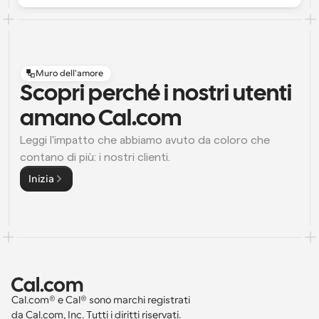
Flussi di lavoro
Automatizzare la pianificazione e i promemoria
Muro dell'amore
Blog
Programmazione potenziata con chiamate 
Rimani aggiornato con le ultime notizie e aggiornamenti
Scopri perché i nostri utenti 
supportate dall'IA
amano Cal.com
Riunioni Instantanee
Incontrare i clienti in pochi minuti
Leggi l'impatto che abbiamo avuto da coloro che 
contano di più: i nostri clienti.
Link di Gruppo Dinamico
Inizia
Prenota senza sforzo riunioni con più persone
Webhook
Ricevi una notifica quando succede qualcosa
Cal.com® e Cal® sono marchi registrati 
da Cal.com, Inc. Tutti i diritti riservati.