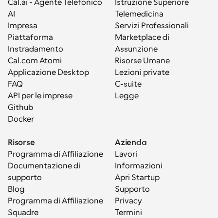
Cal.ai - Agente Telefonico 
Istruzione Superiore
AI
Telemedicina
Impresa
Servizi Professionali
Piattaforma
Marketplace di 
Instradamento
Assunzione
Cal.com Atomi
Risorse Umane
Applicazione Desktop
Lezioni private
FAQ
C-suite
API per le imprese
Legge
Github
Docker
Risorse
Azienda
Programma di Affiliazione
Lavori
Documentazione di 
Informazioni
supporto
Apri Startup
Blog
Supporto
Programma di Affiliazione
Privacy
Squadre
Termini