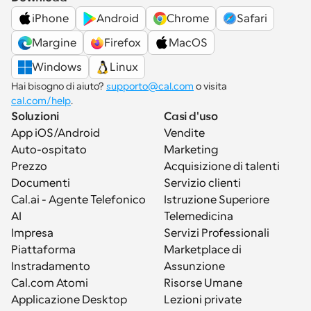
iPhone
Android
Chrome
Safari
Margine
Firefox
MacOS
Windows
Linux
Hai bisogno di aiuto? 
supporto@cal.com
 o visita 
cal.com/help
.
Soluzioni
Casi d'uso
App iOS/Android
Vendite
Auto-ospitato
Marketing
Prezzo
Acquisizione di talenti
Documenti
Servizio clienti
Cal.ai - Agente Telefonico 
Istruzione Superiore
AI
Telemedicina
Impresa
Servizi Professionali
Piattaforma
Marketplace di 
Instradamento
Assunzione
Cal.com Atomi
Risorse Umane
Applicazione Desktop
Lezioni private