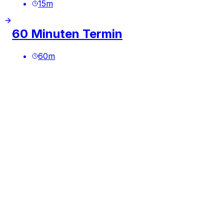
15
m
60 Minuten Termin
60
m