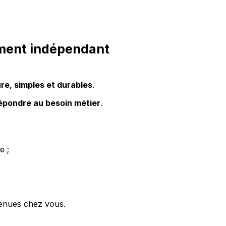
ement indépendant
re, simples et durables
.
épondre au besoin métier
.
e ;
ntenues chez vous.