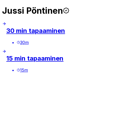
Jussi Pöntinen
30 min tapaaminen
30
m
15 min tapaaminen
15
m