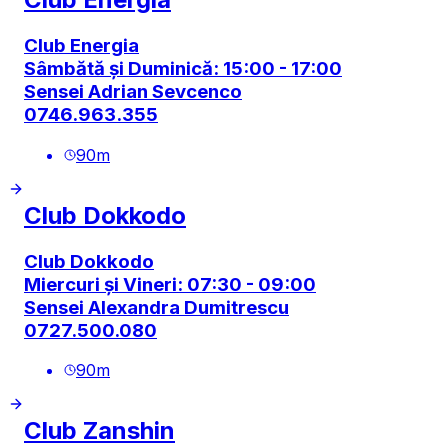
Club Energia
Sâmbătă și Duminică
: 15:00 - 17:00
Sensei Adrian Sevcenco
0746.963.355
90
m
Club Dokkodo
Club Dokkodo
Miercuri și Vineri:
07:30 - 09:00
Sensei Alexandra Dumitrescu
0727.500.080
90
m
Club Zanshin