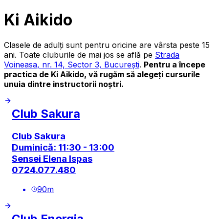
Ki Aikido
Clasele de adulți sunt pentru oricine are vârsta peste 15
ani. Toate cluburile de mai jos se află pe
Strada
Voineasa, nr. 14, Sector 3, București
.
Pentru a începe
practica de Ki Aikido, vă rugăm să alegeți cursurile
unuia dintre instructorii noștri.
Club Sakura
Club Sakura
Duminică: 11:30 - 13:00
Sensei Elena Ispas
0724.077.480
90
m
Club Energia