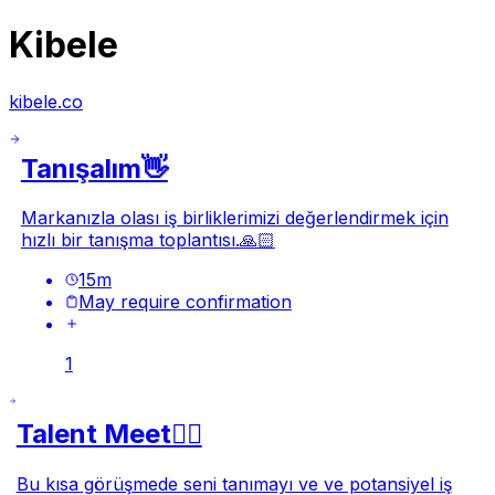
Kibele
kibele.co
Tanışalım👋
Markanızla olası iş birliklerimizi değerlendirmek için
hızlı bir tanışma toplantısı.🙏🏻
15
m
May require confirmation
1
Talent Meet🙂‍↕️
Bu kısa görüşmede seni tanımayı ve ve potansiyel iş