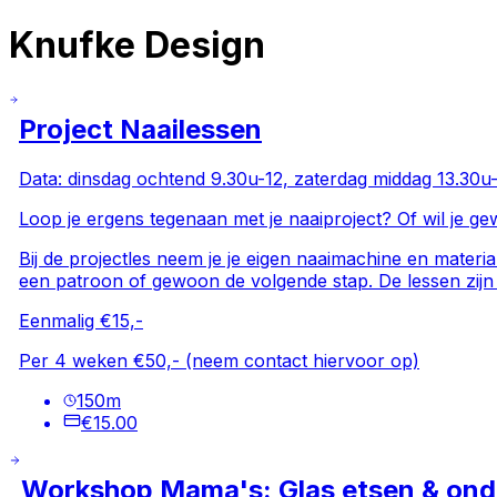
Knufke Design
Project Naailessen
Data: dinsdag ochtend 9.30u-12, zaterdag middag 13.30u
Loop je ergens tegenaan met je naaiproject? Of wil je g
Bij de projectles neem je je eigen naaimachine en materia
een patroon of gewoon de volgende stap. De lessen zijn 
Eenmalig €15,-
Per 4 weken €50,- (neem contact hiervoor op)
150
m
€15.00
Workshop Mama's: Glas etsen & ond