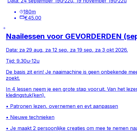
Data: 24 september 19u-22u, 19 november 19u-22u
180
m
€45.00
Naailessen voor GEVORDERDEN (se
Data: za 29 aug, za 12 sep, za 19 sep, za 3 okt 2026.
Tijd: 9.30u-12u
De basis zit erin! Je naaimachine is geen onbekende meer
zoekt.
In 4 lessen neem je een grote stap vooruit. Van het lez
kledingstuk(ken).
• Patronen lezen, overnemen en evt aanpassen
• Nieuwe technieken
• Je maakt 2 persoonlijke creaties om mee te nemen naa