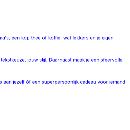
a's, een kop thee of koffie, wat lekkers en je eigen
 tekstkeuze, jouw stijl. Daarnaast maak je een sfeervolle
jes aan jezelf òf een superpersoonlijk cadeau voor iemand