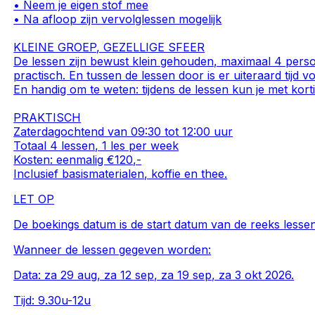
• Neem je eigen stof mee
• Na afloop zijn vervolglessen mogelijk
KLEINE GROEP, GEZELLIGE SFEER
De lessen zijn bewust klein gehouden, maximaal 4 perso
practisch. En tussen de lessen door is er uiteraard tijd vo
En handig om te weten: tijdens de lessen kun je met kort
PRAKTISCH
Zaterdagochtend van 09:30 tot 12:00 uur
Totaal 4 lessen, 1 les per week
Kosten: eenmalig €120,-
Inclusief basismaterialen, koffie en thee.
LET OP
De boekings datum is de start datum van de reeks lessen
Wanneer de lessen gegeven worden:
Data: za 29 aug, za 12 sep, za 19 sep, za 3 okt 2026.
Tijd: 9.30u-12u