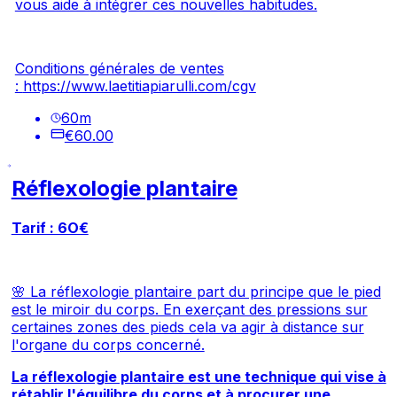
vous aide à intégrer ces nouvelles habitudes.
Conditions générales de ventes
:
https://www.laetitiapiarulli.com/cgv
60
m
€60.00
Réflexologie plantaire
Tarif : 6O€
🌸 La réflexologie plantaire part du principe que le pied
est le miroir du corps. En exerçant des pressions sur
certaines zones des pieds cela va agir à distance sur
l'organe du corps concerné.
La réflexologie plantaire est une technique qui vise à
rétablir l'équilibre du corps et à procurer une