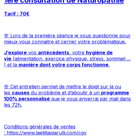
1ère consultation de Naturopathie
Tarif : 70€
🌸 Lors de la première séance je vous questionne pour
mieux vous connaitre et cerner votre problématique.
J’explore
vos
antécédents
, votre
hygiène de
vie
(alimentation, exercice physique, stress, sommeil ...
) et la
manière dont votre corps fonctionne
.
🌸 Cet entretien permet de mettre le doigt sur la ou
les
causes
du problème et d’aboutir à un
programme
100% personnalisé
que je vous enverrai par mail dans
les 72h.
Conditions générales de ventes
:
https://www.laetitiapiarulli.com/cgv