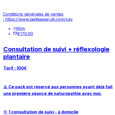
Conditions générales de ventes
:
https://www.laetitiapiarulli.com/cgv
90
m
€170.00
Consultation de suivi + réflexologie
plantaire
Tarif : 100€
⚠️
Ce pack est réservé aux personnes ayant déjà fait
une première séance de naturopathie avec moi.
🌸
1 consultation de suivi - à domicile