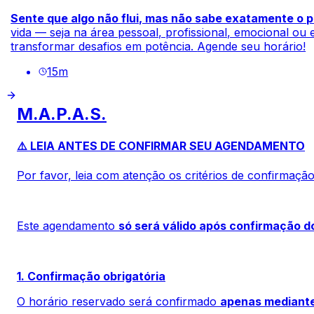
Sente que algo não flui, mas não sabe exatamente o 
vida
— seja na área pessoal, profissional, emocional ou es
transformar desafios em potência.
Agende seu horário!
15
m
M.A.P.A.S.
⚠️ LEIA ANTES DE CONFIRMAR SEU AGENDAMENTO
Por favor, leia com atenção os critérios de confirmaç
Este agendamento
só será válido após confirmação 
1. Confirmação obrigatória
O horário reservado será confirmado
apenas mediant