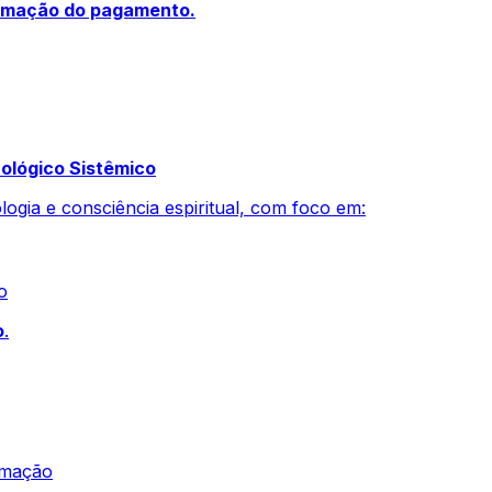
irmação do pagamento.
ológico Sistêmico
ogia e consciência espiritual, com foco em:
o
o
.
irmação